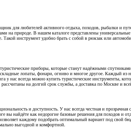
ик для любителей активного отдыха, походов, рыбалки и путеш
ами на природе. В нашем каталоге представлены универсальные
е. Такой инструмент удобно брать с собой в рюкзак или автомоб
ь туристические приборы, которые станут надёжными спутникам
 складные лопаты, фонари, огниво и многое другое. Каждый из 
а у нас всегда можно купить туристические инструменты, котор
и рассчитаны на долгий срок службы, а доставка по Москве и вс
иональность и доступность. У нас всегда честная и прозрачная 
оге вы найдёте как недорогие базовые решения для походов и от
озволяет каждому подобрать оптимальный вариант под свой бюдж
имально выгодной и комфортной.