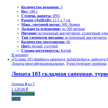
Количество режимов:
3
Вес:
180 г
Степень защиты:
IP65
Размер (ДхШхВ):
12,5 х 7 см
Макс. световой поток:
500 Люмен
Дальность освещения:
до 500 метров
Питание:
встроенный аккумулятор, солнечный эле
Тип элементов питания:
встроенный аккумулятор
Количество светодиодов:
60
Цвет:
белый, голубой
Страна-изготовитель:
Китай
В корзину
Лопаты многофункциональные
,
Туристические приборы
Лопата 103 складная саперная, тури
Оценка
0
из 5
1 120.00
₽
Купить оптом
590 ₽