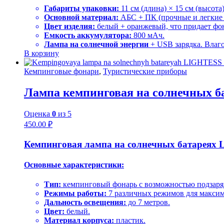
Габариты упаковки:
11 см (длина) × 15 см (высота)
Основной материал:
АБС + ПК (прочные и легкие 
Цвет изделия:
белый + оранжевый, что придает фо
Емкость аккумулятора:
800 мАч.
Лампа на солнечной энергии
+ USB зарядка. Влаг
В корзину
Кемпинговые фонари
,
Туристические приборы
Лампа кемпинговая на солнечных ба
Оценка
0
из 5
450.00
₽
Кемпинговая лампа на солнечных батареях L
Основные характеристики:
Тип:
кемпинговый фонарь с возможностью подзаря
Режимы работы:
7 различных режимов для максим
Дальность освещения:
до 7 метров.
Цвет:
белый.
Материал корпуса:
пластик.