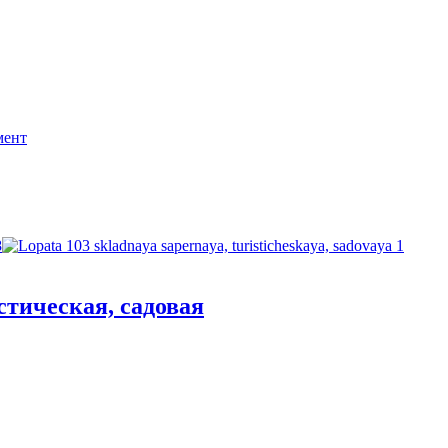
мент
стическая, садовая