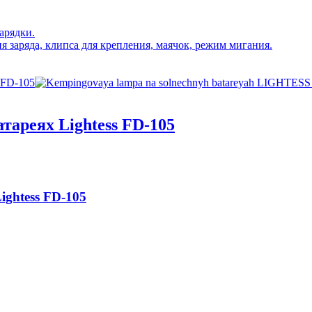
арядки.
 заряда, клипса для крепления, маячок, режим мигания.
тареях Lightess FD-105
ightess FD-105