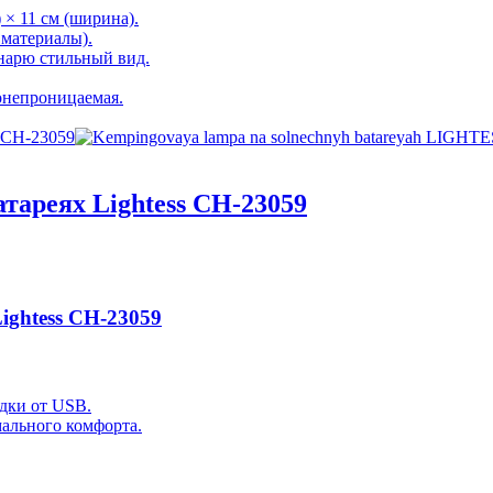
 × 11 см (ширина).
материалы).
нарю стильный вид.
онепроницаемая.
тареях Lightess CH-23059
ightess CH-23059
дки от USB.
ального комфорта.