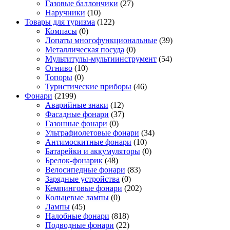
Газовые баллончики
(27)
Наручники
(10)
Товары для туризма
(122)
Компасы
(0)
Лопаты многофункциональные
(39)
Металлическая посуда
(0)
Мультитулы-мультиинструмент
(54)
Огниво
(10)
Топоры
(0)
Туристические приборы
(46)
Фонари
(2199)
Аварийные знаки
(12)
Фасадные фонари
(37)
Газонные фонари
(0)
Ультрафиолетовые фонари
(34)
Антимоскитные фонари
(10)
Батарейки и аккумуляторы
(0)
Брелок-фонарик
(48)
Велосипедные фонари
(83)
Зарядные устройства
(0)
Кемпинговые фонари
(202)
Кольцевые лампы
(0)
Лампы
(45)
Налобные фонари
(818)
Подводные фонари
(22)