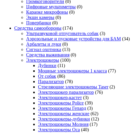
Громкоговорители
(0)
Цифровые мультиметры
(0)
Караоке микрофоны
(0)
Экшн камеры
(0)
Повербанки
(0)
Средства самообороны
(174)
Ультразвуковой отпугиватель собак
(3)
Аэрозольные и пусковые устройства для БАМ
(34)
Арбалеты и луки
(0)
Сигнал охотника
(13)
Средства выживания
(0)
Электрошокеры
(100)
Дубинки
(11)
Мощные электрошокеры 1 класса
(77)
От собак
(86)
Парализатор
(78)
Стреляющие электрошокеры Taser
(2)
Электрошокер парализатор
(76)
Электрошокер-кастет
(3)
Электрошокеры Police
(39)
Электрошокеры Гепард
(3)
Электрошокеры женские
(62)
Электрошокеры-дубинки
(12)
Электрошокеры Молния
(17)
Электрошокеры Оса
(40)