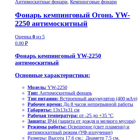
Антимоскитные фонари
,
Кемпинговые фонари
Фонарь кемпинговый Огонь YW-
2250 антимоскитный
Оценка
0
из 5
0.00
₽
Фонарь кемпинговый YW-2250
антимоскитный
Основные характеристики:
Модель:
YW-2250
Тип:
Антимоскитный фонарь
Тип питания:
Встроенный аккумулятор (400 мАч)
Рабочее время:
До 8 часов непрерывной работы
Габариты:
13х13х31 см
Рабочая температура:
от -25 до +35 °C
Защита:
IP44 (защита от дождя и мелкого мусора)
Режимы работы:
Освещение (свет пламени) и
антимоскитный режим (УФ-излучение)
Размеры: Высота 17.6 см.: Диаметр 7.5 см.