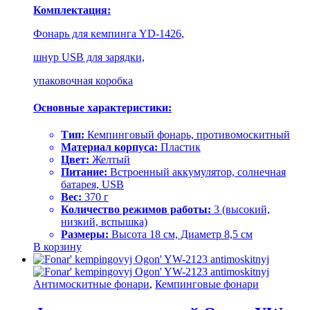
Комплектация:
Фонарь для кемпинга YD-1426,
шнур USB для зарядки,
упаковочная коробка
Основные характеристики:
Тип:
Кемпинговый фонарь, противомоскитный
Материал корпуса:
Пластик
Цвет:
Желтый
Питание:
Встроенный аккумулятор, солнечная
батарея, USB
Вес:
370 г
Количество режимов работы:
3 (высокий,
низкий, вспышка)
Размеры:
Высота 18 см, Диаметр 8,5 см
В корзину
Антимоскитные фонари
,
Кемпинговые фонари