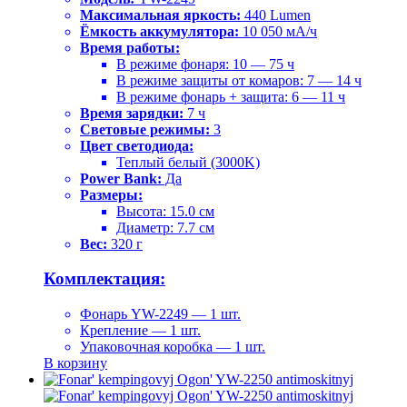
Максимальная яркость:
440 Lumen
Ёмкость аккумулятора:
10 050 мА/ч
Время работы:
В режиме фонаря: 10 — 75 ч
В режиме защиты от комаров: 7 — 14 ч
В режиме фонарь + защита: 6 — 11 ч
Время зарядки:
7 ч
Световые режимы:
3
Цвет светодиода:
Теплый белый (3000K)
Power Bank:
Да
Размеры:
Высота: 15.0 см
Диаметр: 7.7 см
Вес:
320 г
Комплектация:
Фонарь YW-2249 — 1 шт.
Крепление — 1 шт.
Упаковочная коробка — 1 шт.
В корзину