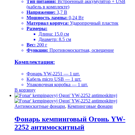
Тип питания:
Встроенный аккумулятор + USB
(кабель в комплекте)
Напряжение:
3,7 В
Мощность лампы:
0,24 Вт
Материал корпуса:
Ударопрочный пластик
Размеры:
Длина: 15.0 см
Диаметр: 8.5 см
Вес:
200 г
Функции:
Противомоскитная, освещение
Комплектация:
Фонарь YW-2251 — 1 шт.
Кабель micro USB — 1 шт.
Упаковочная коробка — 1 шт.
В корзину
Антимоскитные фонари
,
Кемпинговые фонари
Фонарь кемпинговый Огонь YW-
2252 антимоскитный