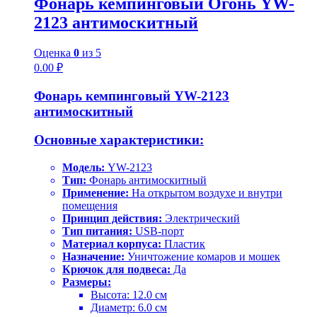
Фонарь кемпинговый Огонь YW-
2123 антимоскитный
Оценка
0
из 5
0.00
₽
Фонарь кемпинговый YW-2123
антимоскитный
Основные характеристики:
Модель:
YW-2123
Тип:
Фонарь антимоскитный
Применение:
На открытом воздухе и внутри
помещения
Принцип действия:
Электрический
Тип питания:
USB-порт
Материал корпуса:
Пластик
Назначение:
Уничтожение комаров и мошек
Крючок для подвеса:
Да
Размеры:
Высота: 12.0 см
Диаметр: 6.0 см