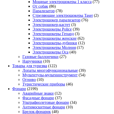
Мощные электрошокеры 1 класса
(77)
От собак
(86)
Парализатор
(78)
Стреляющие электрошокеры Taser
(2)
Электрошокер парализатор
(76)
Электрошокер-кастет
(3)
Электрошокеры Police
(39)
Электрошокеры Гепард
(3)
Электрошокеры женские
(62)
Электрошокеры-дубинки
(12)
Электрошокеры Молния
(17)
Электрошокеры Оса
(40)
Газовые баллончики
(27)
Наручники
(10)
Товары для туризма
(122)
Лопаты многофункциональные
(39)
Мультитулы-мультиинструмент
(54)
Огниво
(10)
Туристические приборы
(46)
Фонари
(2199)
Аварийные знаки
(12)
Фасадные фонари
(37)
Ультрафиолетовые фонари
(34)
Антимоскитные фонари
(10)
Брелок-фонарик
(48)