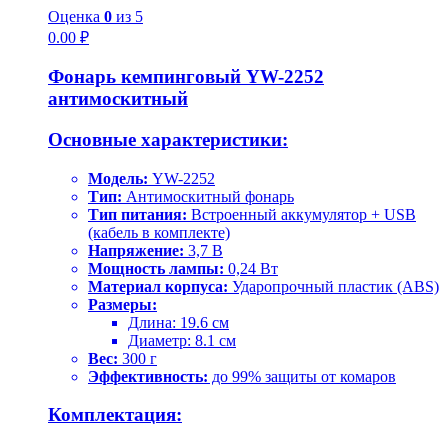
Оценка
0
из 5
0.00
₽
Фонарь кемпинговый YW-2252
антимоскитный
Основные характеристики:
Модель:
YW-2252
Тип:
Антимоскитный фонарь
Тип питания:
Встроенный аккумулятор + USB
(кабель в комплекте)
Напряжение:
3,7 В
Мощность лампы:
0,24 Вт
Материал корпуса:
Ударопрочный пластик (ABS)
Размеры:
Длина: 19.6 см
Диаметр: 8.1 см
Вес:
300 г
Эффективность:
до 99% защиты от комаров
Комплектация: