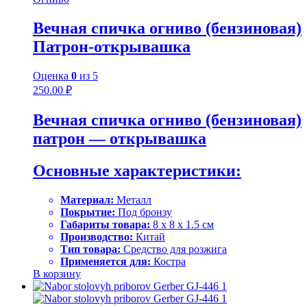
Вечная спичка огниво (бензиновая)
Патрон-открывашка
Оценка
0
из 5
250.00
₽
Вечная спичка огниво (бензиновая)
патрон — открывашка
Основные характеристики:
Материал:
Металл
Покрытие:
Под бронзу
Габариты товара:
8 х 8 х 1.5 см
Производство:
Китай
Тип товара:
Средство для розжига
Применяется для:
Костра
В корзину