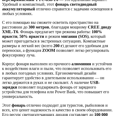
Удобный и компактный, этот
фонарь светодиодный
аккумуляторный
отлично справится с задачами освещения в
любых условиях.
С его помощью вы сможете осветить пространство на
расстоянии до
300 метров
, благодаря мощному
CREE диоду
XML-T6
. Фонарь предлагает три режима работы:
100%
яркости
,
50% яркости
и режим
мигания (SOS)
, который
может пригодиться в экстренных ситуациях. Компактные
размеры и легкий вес (всего
200 г
) делают его удобным для
переноски, а функция
ZOOM
позволяет легко регулировать
фокусировку луча.
Корпус фонаря выполнен из прочного
алюминия
и устойчив
к воздействию влаги и пыли, что позволяет использовать его
в любых погодных условиях. Ергономичный дизайн
гарантирует удобство в длительном использовании — он
легко держится в руках и не скользит. А наличие
USB-
зарядки
позволяет подзаряжать фонарь от зарядного
устройства для телефона или Power Bank, что повышает его
универсальность.
Этот
фонарь
отлично подходит для туристов, рыболовов и
всех, кто ценит надежность и качество в своем оборудовании.
Его ресурс светоизлучающих диодов составляет до
100 000