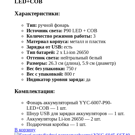
LED+COB
Характеристики:
Тип:
ручной фонарь
Источник света:
P90 LED + COB
Количество режимов работы:
3
Материал корпуса:
металл и пластик
Зарядка от USB:
есть
Тип батарей:
2 х Li-ion 26650
Оттенок света:
нейтральный белый
Размеры:
26.3 см (длина), 5.9 см (диаметр)
Вес без упаковки:
750 г
Вес с упаковкой:
800 г
Индикатор уровня заряда:
да
Комплектация:
Фонарь аккумуляторный YYC-6007-P90-
LED+COB — 1 шт.
Шнур USB для зарядки аккумуляторов — 1 шт.
Аккумуляторы Li-ion 26650 — 2 шт.
Подарочная коробка — 1 шт.
В корзину