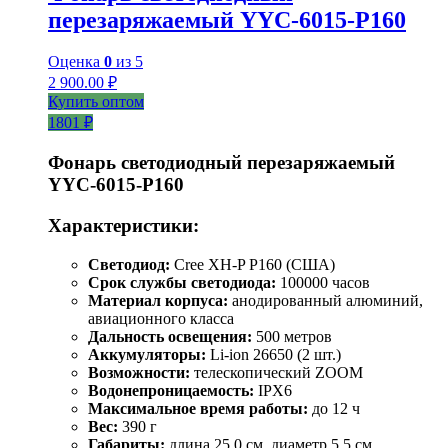
перезаряжаемый YYC-6015-Р160
Оценка
0
из 5
2 900.00
₽
Купить оптом
1801 ₽
Фонарь светодиодный перезаряжаемый
YYC-6015-P160
Характеристики:
Светодиод:
Cree XH-P P160 (США)
Срок службы светодиода:
100000 часов
Материал корпуса:
анодированный алюминий,
авиационного класса
Дальность освещения:
500 метров
Аккумуляторы:
Li-ion 26650 (2 шт.)
Возможности:
телескопический ZOOM
Водонепроницаемость:
IPX6
Максимальное время работы:
до 12 ч
Вес:
390 г
Габариты:
длина 25,0 см, диаметр 5,5 см