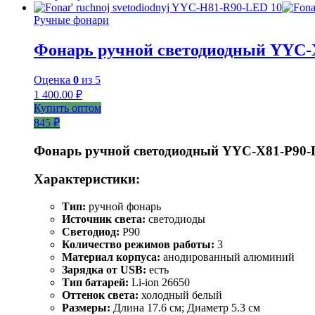
Ручные фонари
Фонарь ручной светодиодный YYC-
Оценка
0
из 5
1 400.00
₽
Купить оптом
845 ₽
Фонарь ручной светодиодный YYC-Х81-Р90
Характеристики:
Тип:
ручной фонарь
Источник света:
светодиоды
Светодиод:
P90
Количество режимов работы:
3
Материал корпуса:
анодированный алюминий
Зарядка от USB:
есть
Тип батарей:
Li-ion 26650
Оттенок света:
холодный белый
Размеры:
Длина 17.6 см; Диаметр 5.3 см