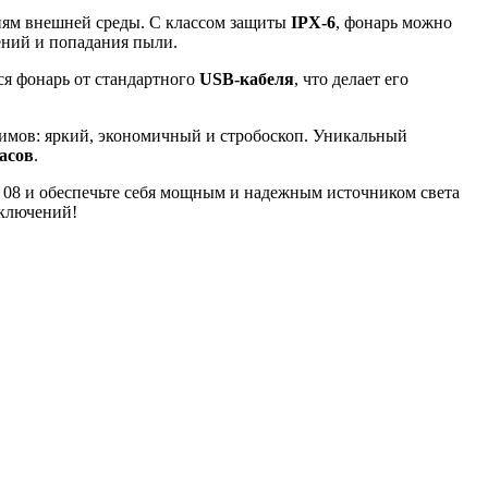
виям внешней среды. С классом защиты
IPX-6
, фонарь можно
ений и попадания пыли.
ся фонарь от стандартного
USB-кабеля
, что делает его
ежимов: яркий, экономичный и стробоскоп. Уникальный
часов
.
58 08 и обеспечьте себя мощным и надежным источником света
ключений!