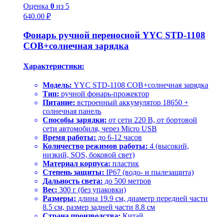
Оценка
0
из 5
640.00
₽
Фонарь ручной переносной YYC STD-1108
COB+солнечная зарядка
Характеристики:
Модель:
YYC STD-1108 COB+солнечная зарядка
Тип:
ручной фонарь-прожектор
Питание:
встроенный аккумулятор 18650 +
солнечная панель
Способы зарядки:
от сети 220 В, от бортовой
сети автомобиля, через Micro USB
Время работы:
до 6-12 часов
Количество режимов работы:
4 (высокий,
низкий, SOS, боковой свет)
Материал корпуса:
пластик
Степень защиты:
IP67 (водо- и пылезащита)
Дальность света:
до 500 метров
Вес:
300 г (без упаковки)
Размеры:
длина 19.9 см, диаметр передней части
8.5 см, размер задней части 8.8 см
Страна производства:
Китай