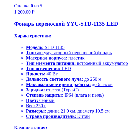
Оценка
0
из 5
1 200.00
₽
Фонарь переносной YYC-STD-1135 LED
Характеристики:
Модель:
STD-1135
Тип:
аккумуляторный переносной фонарь
Материал корпуса:
пластик
Тип элемента питания:
встроенный аккумулятор
Тип освещения:
LED
Яркость:
40 Вт
Дальность светового луча:
до 250 м
Максимальное время работы:
до 6 часов
Зарядка:
от сети (Type-C)
Степень защиты:
IP64 (влага и пыль)
Цвет:
черный
Вес:
250 г
Размеры:
длина 21.0 см, диаметр 10.5 см
Страна производитель:
Китай
Комплектация: