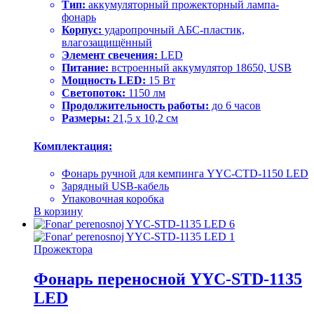
Тип:
аккумуляторный прожекторный лампа-
фонарь
Корпус:
ударопрочный АБС-пластик,
влагозащищённый
Элемент свечения:
LED
Питание:
встроенный аккумулятор 18650, USB
Мощность LED:
15 Вт
Светопоток:
1150 лм
Продолжительность работы:
до 6 часов
Размеры:
21,5 x 10,2 см
Комплектация:
Фонарь ручной для кемпинга YYC-CTD-1150 LED
Зарядный USB-кабель
Упаковочная коробка
В корзину
Прожектора
Фонарь переносной YYC-STD-1135
LED