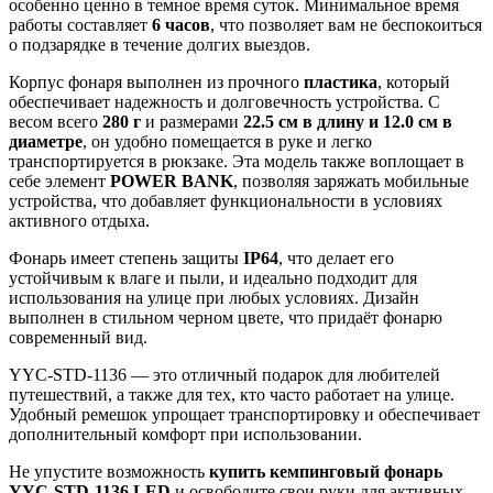
особенно ценно в темное время суток. Минимальное время
работы составляет
6 часов
, что позволяет вам не беспокоиться
о подзарядке в течение долгих выездов.
Корпус фонаря выполнен из прочного
пластика
, который
обеспечивает надежность и долговечность устройства. С
весом всего
280 г
и размерами
22.5 см в длину и 12.0 см в
диаметре
, он удобно помещается в руке и легко
транспортируется в рюкзаке. Эта модель также воплощает в
себе элемент
POWER BANK
, позволяя заряжать мобильные
устройства, что добавляет функциональности в условиях
активного отдыха.
Фонарь имеет степень защиты
IP64
, что делает его
устойчивым к влаге и пыли, и идеально подходит для
использования на улице при любых условиях. Дизайн
выполнен в стильном черном цвете, что придаёт фонарю
современный вид.
YYC-STD-1136 — это отличный подарок для любителей
путешествий, а также для тех, кто часто работает на улице.
Удобный ремешок упрощает транспортировку и обеспечивает
дополнительный комфорт при использовании.
Не упустите возможность
купить кемпинговый фонарь
YYC-STD-1136 LED
и освободите свои руки для активных