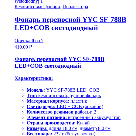
Кемпинговые фонари
,
Прожектора
Фонарь переносной YYC SF-788B
LED+COB светодиодный
Оценка
0
из 5
410.00
₽
Фонарь переносной YYC SF-788B
LED+COB светодиодный
Характеристики:
Модель:
YYC SF-788B LED+COB
Тип:
кемпинговый, ручной фонарь
Материал корпуса:
пластик
Светодиоды:
LED + COB (боковой)
Количество режимов работы:
2
Элемент питания:
встроенный аккумулятор
Страна производства:
Китай
Размеры:
длина 18.0 см, диаметр 8.0 см
Вес товара:
232 г (без упаковки)