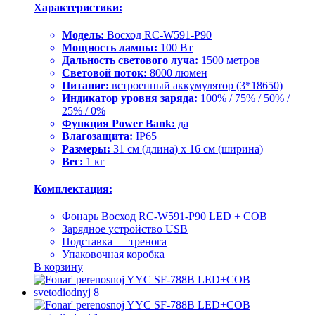
Характеристики:
Модель:
Восход RC-W591-P90
Мощность лампы:
100 Вт
Дальность светового луча:
1500 метров
Световой поток:
8000 люмен
Питание:
встроенный аккумулятор (3*18650)
Индикатор уровня заряда:
100% / 75% / 50% /
25% / 0%
Функция Power Bank:
да
Влагозащита:
IP65
Размеры:
31 см (длина) x 16 см (ширина)
Вес:
1 кг
Комплектация:
Фонарь Восход RC-W591-P90 LED + COB
Зарядное устройство USB
Подставка — тренога
Упаковочная коробка
В корзину