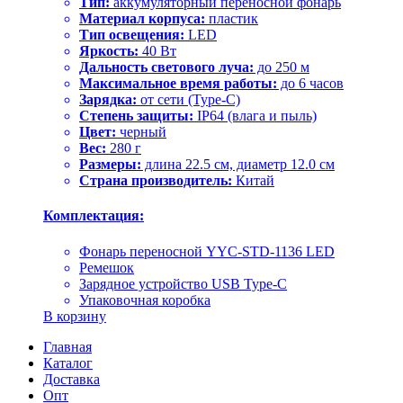
Тип:
аккумуляторный переносной фонарь
Материал корпуса:
пластик
Тип освещения:
LED
Яркость:
40 Вт
Дальность светового луча:
до 250 м
Максимальное время работы:
до 6 часов
Зарядка:
от сети (Type-C)
Степень защиты:
IP64 (влага и пыль)
Цвет:
черный
Вес:
280 г
Размеры:
длина 22.5 см, диаметр 12.0 см
Страна производитель:
Китай
Комплектация:
Фонарь переносной YYC-STD-1136 LED
Ремешок
Зарядное устройство USB Type-C
Упаковочная коробка
В корзину
Главная
Каталог
Доставка
Опт