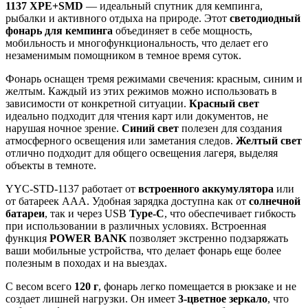
1137 XPE+SMD
— идеальный спутник для кемпинга,
рыбалки и активного отдыха на природе. Этот
светодиодный
фонарь для кемпинга
объединяет в себе мощность,
мобильность и многофункциональность, что делает его
незаменимым помощником в темное время суток.
Фонарь оснащен тремя режимами свечения: красным, синим и
желтым. Каждый из этих режимов можно использовать в
зависимости от конкретной ситуации.
Красный свет
идеально подходит для чтения карт или документов, не
нарушая ночное зрение.
Синий свет
полезен для создания
атмосферного освещения или заметания следов.
Желтый свет
отлично подходит для общего освещения лагеря, выделяя
объекты в темноте.
YYC-STD-1137 работает от
встроенного аккумулятора
или
от батареек AAA. Удобная зарядка доступна как от
солнечной
батареи
, так и через USB
Type-C
, что обеспечивает гибкость
при использовании в различных условиях. Встроенная
функция
POWER BANK
позволяет экстренно подзаряжать
ваши мобильные устройства, что делает фонарь еще более
полезным в походах и на выездах.
С весом всего
120 г
, фонарь легко помещается в рюкзаке и не
создает лишней нагрузки. Он имеет
3-цветное зеркало
, что