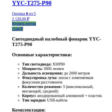
YYC-T275-P90
Оценка
0
из 5
2 120.00
₽
Купить оптом
1144 ₽
Светодиодный налобный фонарик YYC-
T275-P90
Основные характеристики:
Тип светодиода:
XHP90
Мощность:
3000 люмен
Дальность освещения:
до 2000 метров
Фокусировка луча:
линза с изменяемым
фокусным расстоянием
Количество режимов:
3 (максимальный,
мигающий, средний)
Корпус:
анодированный алюминий + пластик
Тип зарядки:
USB-кабель
Комплектация: