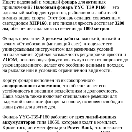
Ищете надежный и мощный
фонарь
для активных
приключений?
Налобный фонарь YYC-T39-P160
— это
идеальный выбор для туристов, рыболовов и любителей
зимних видов спорта. Этот фонарь оснащен современным
светодиодом
XHP160
, и его пиковая яркость достигает
3200
лм
, обеспечивая дальность свечения до
1000 метров
.
Фонарь предлагает
3 режима работы
: высокий, низкий и
режим «Стробоскоп» (мигающий свет), что делает его
универсальным инструментом для различных условий
использования. Удобная возможность регулировки яркости и
ZOOM
, позволяющая фокусировать луч света от широкого до
узконаправленного, делает его особенно ценным в походах,
на рыбалке или в условиях ограниченной видимости.
Корпус фонаря выполнен из высокопрочного
анодированного алюминия
, что обеспечивает его
устойчивость к внешним воздействиям и долговечность.
Наша модель также включает специальные ремешки для
надежной фиксации фонаря на голове, позволяя освободить
ваши руки для других дел.
Фонарь YYC-T39-P160 работает от
трех литий-ионных
аккумуляторов
типа 18650, которые входят в комплект.
Кроме того, он имеет функцию
Power Bank
, что позволяет