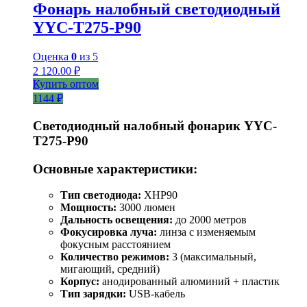
Фонарь налобный светодиодный
YYC-T275-P90
Оценка
0
из 5
2 120.00
₽
Купить оптом
1144 ₽
Светодиодный налобный фонарик YYC-
T275-P90
Основные характеристики:
Тип светодиода:
XHP90
Мощность:
3000 люмен
Дальность освещения:
до 2000 метров
Фокусировка луча:
линза с изменяемым
фокусным расстоянием
Количество режимов:
3 (максимальный,
мигающий, средний)
Корпус:
анодированный алюминий + пластик
Тип зарядки:
USB-кабель