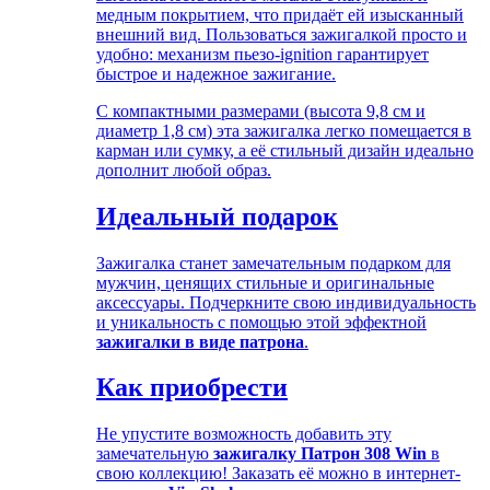
медным покрытием, что придаёт ей изысканный
внешний вид. Пользоваться зажигалкой просто и
удобно: механизм пьезо-ignition гарантирует
быстрое и надежное зажигание.
С компактными размерами (высота 9,8 см и
диаметр 1,8 см) эта зажигалка легко помещается в
карман или сумку, а её стильный дизайн идеально
дополнит любой образ.
Идеальный подарок
Зажигалка станет замечательным подарком для
мужчин, ценящих стильные и оригинальные
аксессуары. Подчеркните свою индивидуальность
и уникальность с помощью этой эффектной
зажигалки в виде патрона
.
Как приобрести
Не упустите возможность добавить эту
замечательную
зажигалку Патрон 308 Win
в
свою коллекцию! Заказать её можно в интернет-