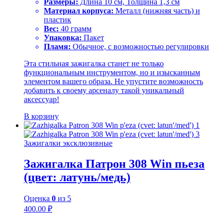
Размеры:
Длина 10 см, Толщина 1,3 см
Материал корпуса:
Металл (нижняя часть) и
пластик
Вес:
40 грамм
Упаковка:
Пакет
Пламя:
Обычное, с возможностью регулировки
Эта стильная зажигалка станет не только
функциональным инструментом, но и изысканным
элементом вашего образа. Не упустите возможность
добавить к своему арсеналу такой уникальный
аксессуар!
В корзину
Зажигалки эксклюзивные
Зажигалка Патрон 308 Win пьеза
(цвет: латунь/медь)
Оценка
0
из 5
400.00
₽