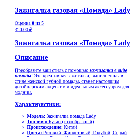
Зажигалка газовая «Помада» Lady
Оценка
0
из 5
350.00
₽
Зажигалка газовая «Помада» Lady
Описание
Преобразите ваш стиль с помощью
зажигалки в виде
помады
! Эта креативная зажигалка, выполненная в
стиле женской губной помады, станет настоящим
дизайнерским акцентом и идеальным аксессуаром для
модниц.
Характеристики:
Модель:
Зажигалка помада Lady
Топливо:
Бутан (газообразный)
Происхождение:
Китай
Цвета:
Розовый, Фиолетовый, Голубой, Серый