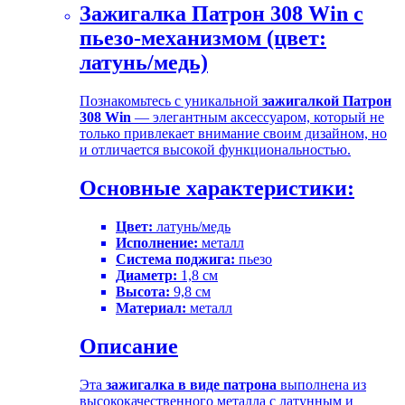
Зажигалка Патрон 308 Win с
пьезо-механизмом (цвет:
латунь/медь)
Познакомьтесь с уникальной
зажигалкой Патрон
308 Win
— элегантным аксессуаром, который не
только привлекает внимание своим дизайном, но
и отличается высокой функциональностью.
Основные характеристики:
Цвет:
латунь/медь
Исполнение:
металл
Система поджига:
пьезо
Диаметр:
1,8 см
Высота:
9,8 см
Материал:
металл
Описание
Эта
зажигалка в виде патрона
выполнена из
высококачественного металла с латунным и