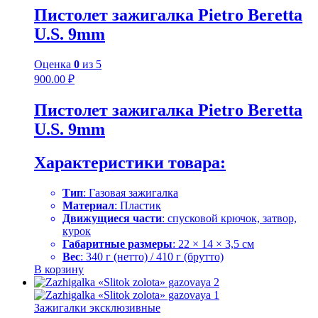
Пистолет зажигалка Pietro Beretta
U.S. 9mm
Оценка
0
из 5
900.00
₽
Пистолет зажигалка Pietro Beretta
U.S. 9mm
Характеристики товара:
Тип
: Газовая зажигалка
Материал
: Пластик
Движущиеся части
: спусковой крючок, затвор,
курок
Габаритные размеры
: 22 × 14 × 3,5 см
Вес
: 340 г (нетто) / 410 г (брутто)
В корзину
Зажигалки эксклюзивные