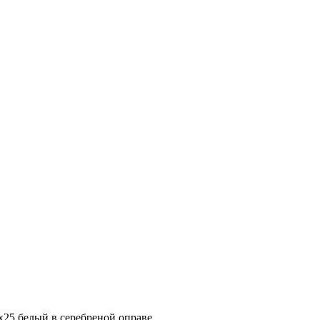
х25 белый в серебреной оправе