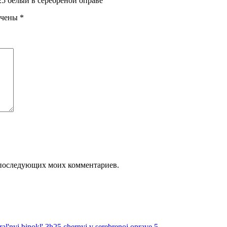
25 белый в серебреной оправе”
ечены
*
ля последующих моих комментариев.