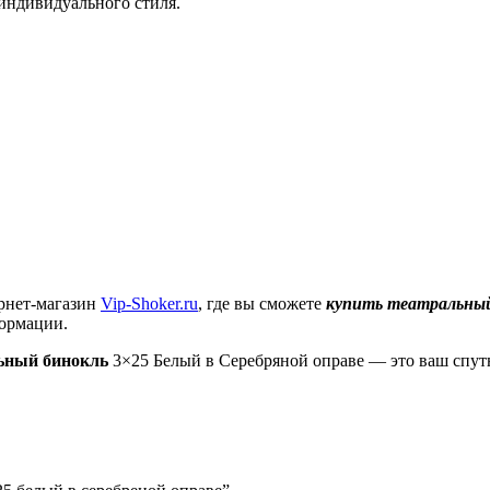
индивидуального стиля.
рнет-магазин
Vip-Shoker.ru
, где вы сможете
купить театральный
формации.
ьный бинокль
3×25 Белый в Серебряной оправе — это ваш спут