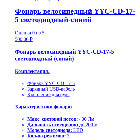
Фонарь велосипедный YYC-CD-17-
5 светодиодный-синий
Оценка
0
из 5
500.00
₽
Фонарь велосипедный YYC-CD-17-5
светодиодный (синий)
Комплектация:
Фонарь YYC-CD-17-5
Зарядный USB-кабель
Крепление для руля
Характеристики фонаря:
Макс. световой поток:
400 Лм
Дальность освещения:
до 200 м
Модель светодиода:
LED
Кол-во режимов:
3