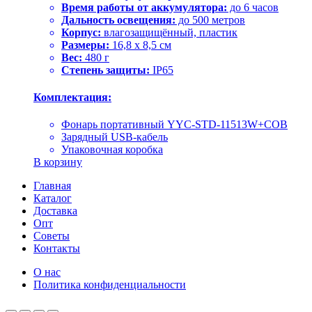
Время работы от аккумулятора:
до 6 часов
Дальность освещения:
до 500 метров
Корпус:
влагозащищённый, пластик
Размеры:
16,8 x 8,5 см
Вес:
480 г
Степень защиты:
IP65
Комплектация:
Фонарь портативный YYC-STD-11513W+COB
Зарядный USB-кабель
Упаковочная коробка
В корзину
Главная
Каталог
Доставка
Опт
Советы
Контакты
О нас
Политика конфиденциальности