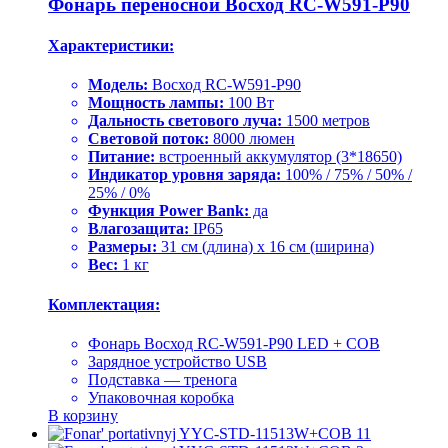
Фонарь переносной Восход RC-W591-P90
Характеристики:
Модель:
Восход RC-W591-P90
Мощность лампы:
100 Вт
Дальность светового луча:
1500 метров
Световой поток:
8000 люмен
Питание:
встроенный аккумулятор (3*18650)
Индикатор уровня заряда:
100% / 75% / 50% /
25% / 0%
Функция Power Bank:
да
Влагозащита:
IP65
Размеры:
31 см (длина) x 16 см (ширина)
Вес:
1 кг
Комплектация:
Фонарь Восход RC-W591-P90 LED + COB
Зарядное устройство USB
Подставка — тренога
Упаковочная коробка
В корзину