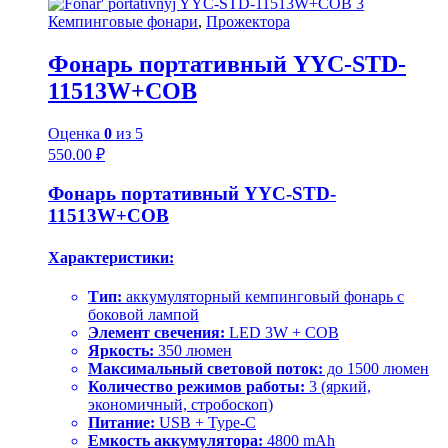
Кемпинговые фонари
,
Прожектора
Фонарь портативный YYC-STD-
11513W+COB
Оценка
0
из 5
550.00
₽
Фонарь портативный YYC-STD-
11513W+COB
Характеристики:
Тип:
аккумуляторный кемпинговый фонарь с
боковой лампой
Элемент свечения:
LED 3W + COB
Яркость:
350 люмен
Максимальный световой поток:
до 1500 люмен
Количество режимов работы:
3 (яркий,
экономичный, стробоскоп)
Питание:
USB + Type-C
Емкость аккумулятора:
4800 mAh