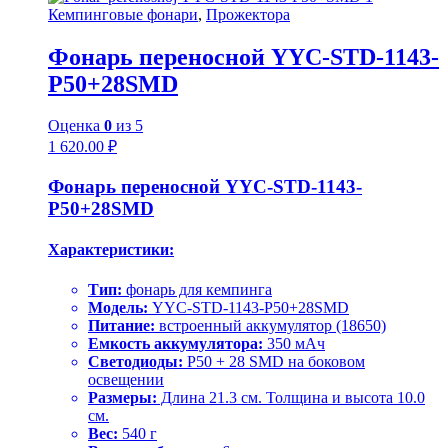
Кемпинговые фонари
,
Прожектора
Фонарь переносной YYC-STD-1143-
P50+28SMD
Оценка
0
из 5
1 620.00
₽
Фонарь переносной YYC-STD-1143-
P50+28SMD
Характеристики:
Тип:
фонарь для кемпинга
Модель:
YYC-STD-1143-P50+28SMD
Питание:
встроенный аккумулятор (18650)
Емкость аккумулятора:
350 мАч
Светодиоды:
P50 + 28 SMD на боковом
освещении
Размеры:
Длина 21.3 см. Толщина и высота 10.0
см.
Вес:
540 г