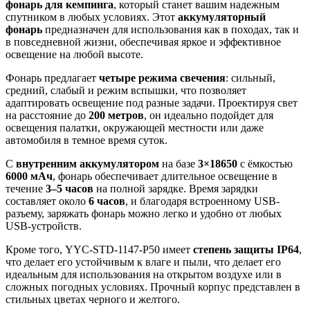
фонарь для кемпинга
, который станет вашим надежным
спутником в любых условиях. Этот
аккумуляторный
фонарь
предназначен для использования как в походах, так и
в повседневной жизни, обеспечивая яркое и эффективное
освещение на любой высоте.
Фонарь предлагает
четыре режима свечения
: сильный,
средний, слабый и режим вспышки, что позволяет
адаптировать освещение под разные задачи. Проектируя свет
на расстояние до
200 метров
, он идеально подойдет для
освещения палатки, окружающей местности или даже
автомобиля в темное время суток.
С
внутренним аккумулятором
на базе
3×18650
с ёмкостью
6000 мАч
, фонарь обеспечивает длительное освещение в
течение
3–5 часов
на полной зарядке. Время зарядки
составляет около
6 часов
, и благодаря встроенному USB-
разъему, заряжать фонарь можно легко и удобно от любых
USB-устройств.
Кроме того, YYC-STD-1147-P50 имеет
степень защиты IP64
,
что делает его устойчивым к влаге и пыли, что делает его
идеальным для использования на открытом воздухе или в
сложных погодных условиях. Прочный корпус представлен в
стильных цветах черного и желтого.