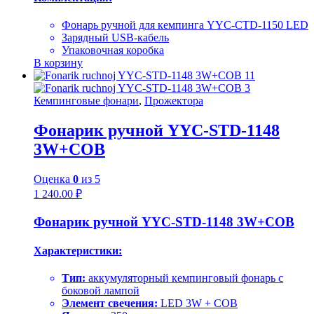
Фонарь ручной для кемпинга YYC-CTD-1150 LED
Зарядный USB-кабель
Упаковочная коробка
В корзину
Кемпинговые фонари
,
Прожектора
Фонарик ручной YYC-STD-1148
3W+COB
Оценка
0
из 5
1 240.00
₽
Фонарик ручной YYC-STD-1148 3W+COB
Характеристики:
Тип:
аккумуляторный кемпинговый фонарь с
боковой лампой
Элемент свечения:
LED 3W + COB