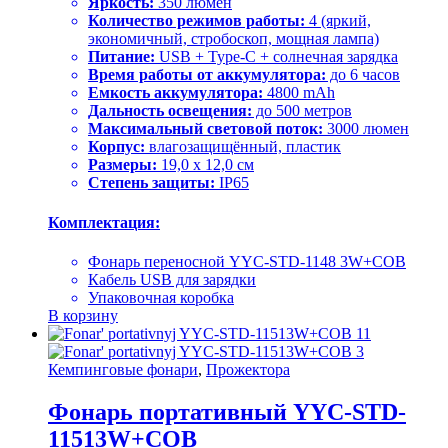
Яркость:
350 люмен
Количество режимов работы:
4 (яркий,
экономичный, стробоскоп, мощная лампа)
Питание:
USB + Type-C + солнечная зарядка
Время работы от аккумулятора:
до 6 часов
Емкость аккумулятора:
4800 mAh
Дальность освещения:
до 500 метров
Максимальный световой поток:
3000 люмен
Корпус:
влагозащищённый, пластик
Размеры:
19,0 x 12,0 см
Степень защиты:
IP65
Комплектация:
Фонарь переносной YYC-STD-1148 3W+COB
Кабель USB для зарядки
Упаковочная коробка
В корзину
Кемпинговые фонари
,
Прожектора
Фонарь портативный YYC-STD-
11513W+COB