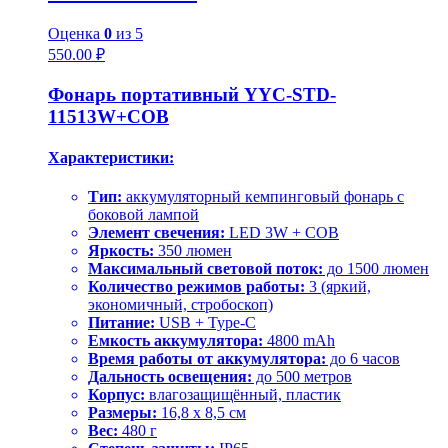
Оценка
0
из 5
550.00
₽
Фонарь портативный YYC-STD-
11513W+COB
Характеристики:
Тип:
аккумуляторный кемпинговый фонарь с
боковой лампой
Элемент свечения:
LED 3W + COB
Яркость:
350 люмен
Максимальный световой поток:
до 1500 люмен
Количество режимов работы:
3 (яркий,
экономичный, стробоскоп)
Питание:
USB + Type-C
Емкость аккумулятора:
4800 mAh
Время работы от аккумулятора:
до 6 часов
Дальность освещения:
до 500 метров
Корпус:
влагозащищённый, пластик
Размеры:
16,8 x 8,5 см
Вес:
480 г