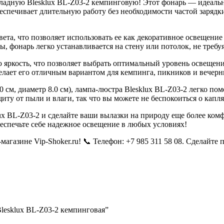
дную Blesklux BL-Z03-2 кемпинговую! Этот фонарь — идеальны
спечивает длительную работу без необходимости частой зарядки
та, что позволяет использовать ее как декоративное освещение 
ы, фонарь легко устанавливается на стену или потолок, не треб
яркость, что позволяет выбрать оптимальный уровень освещен
делает его отличным вариантом для кемпинга, пикников и вечерн
 см, диаметр 8.0 см), лампа-люстра Blesklux BL-Z03-2 легко пом
иту от пыли и влаги, так что вы можете не беспокоиться о капл
x BL-Z03-2 и сделайте ваши вылазки на природу еще более ком
 обеспечьте себе надежное освещение в любых условиях!
магазине Vip-Shoker.ru! 📞 Телефон: +7 985 311 58 08. Сделай
Blesklux BL-Z03-2 кемпинговая”