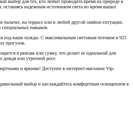
й выбор для тех, кто любит проводить время на природе в
, оставаясь надежным источником света во время ваших
в палатке, на террасе или в любой другой outdoor-ситуации.
уя специальных навыков.
ия под ваши нужды. С максимальным световым потоком в 925
их прогулок.
ещается в рюкзак или сумку, что делает ее идеальной для
ях дождя или утренней росе.
фортными и яркими! Доступен в интернет-магазине Vip-
те правильный выбор и наслаждайтесь комфортным освещением в