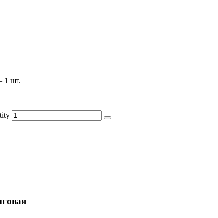
 1 шт.
ity
нговая