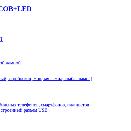
7 COB+LED
D
ой лампой
ый, стробоскоп, мощная лампа, слабая лампа)
бильных телефонов, смартфонов, планшетов
з встроенный разъем USB