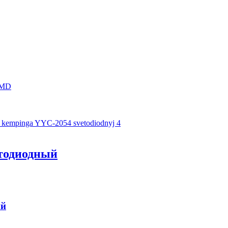
SMD
етодиодный
ый