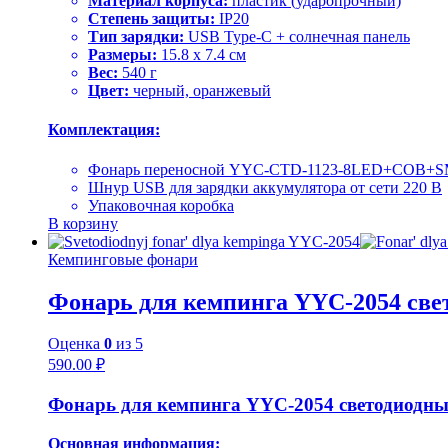
Материал корпуса:
пластик (ударопрочный)
Степень защиты:
IP20
Тип зарядки:
USB Type-C + солнечная панель
Размеры:
15.8 x 7.4 см
Вес:
540 г
Цвет:
черный, оранжевый
Комплектация:
Фонарь переносной YYC-CTD-1123-8LED+COB+
Шнур USB для зарядки аккумулятора от сети 220 В
Упаковочная коробка
В корзину
Кемпинговые фонари
Фонарь для кемпинга YYC-2054 св
Оценка
0
из 5
590.00
₽
Фонарь для кемпинга YYC-2054 светодиодн
Основная информация: