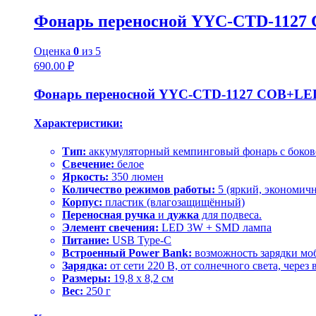
Фонарь переносной YYC-CTD-112
Оценка
0
из 5
690.00
₽
Фонарь переносной YYC-CTD-1127 COB+LE
Характеристики:
Тип:
аккумуляторный кемпинговый фонарь с боков
Свечение:
белое
Яркость:
350 люмен
Количество режимов работы:
5 (яркий, экономичн
Корпус:
пластик (влагозащищённый)
Переносная ручка
и
дужка
для подвеса.
Элемент свечения:
LED 3W + SMD лампа
Питание:
USB Type-C
Встроенный Power Bank:
возможность зарядки мо
Зарядка:
от сети 220 В, от солнечного света, чере
Размеры:
19,8 x 8,2 см
Вес:
250 г