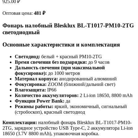
925.00
₽
Оптовая цена:
481
₽
Фонарь налобный Blesklux BL-T1017-PM10-2TG
светодиодный
Основные характеристики и комплектация
Светодиод:
белый + красный PM10-2TG
Время свечения без подзарядки:
до 9 часов
Дальность свечения (при максимальной
фокусировке):
до 1000 метров
Материал корпуса:
анодированный алюминий
Фокусировка:
ZOOM (ближний/дальний свет)
Влагозащита:
IP66
Количество аккумуляторов:
2 Li-ion 18650, 8800 mAh
Функция Power Bank:
да
Режимы работы:
яркий, экономичный, сигнальный
(стробоскоп), красный светодиод
Комплектация:
налобный фонарь Blesklux BL-T1017-PM10-
2TG, зарядное устройство USB Type-C, 2 аккумулятора Li-ion
18650 (3.7V 8800 mAh), упаковочная коробка.