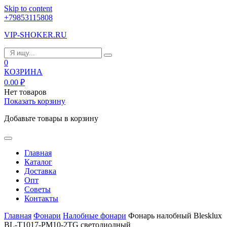
Skip to content
+79853115808
VIP-SHOKER.RU
0
КОЗРИНА
0.00
₽
Нет товаров
Показать корзину
Добавьте товары в корзину
Главная
Каталог
Доставка
Опт
Советы
Контакты
Главная
Фонари
Налобные фонари
Фонарь налобный Blesklux
BL-T1017-PM10-2TG светодиодный