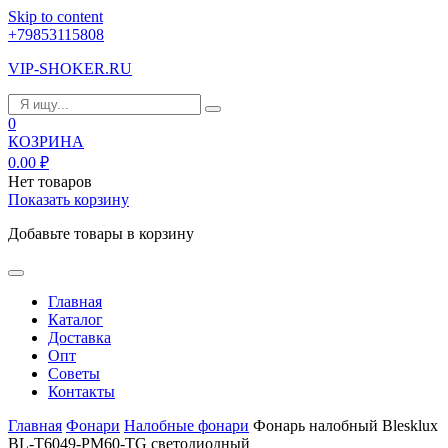
Skip to content
+79853115808
VIP-SHOKER.RU
0
КОЗРИНА
0.00
₽
Нет товаров
Показать корзину
Добавьте товары в корзину
Главная
Каталог
Доставка
Опт
Советы
Контакты
Главная
Фонари
Налобные фонари
Фонарь налобный Blesklux
BL-T6049-PM60-TG светодиодный