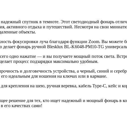
надежный спутник в темноте. Этот светодиодный фонарь отлич
ия, активного отдыха и путешествий. Несмотря на свои миниатю
удаленные объекты.
жность фокусировки луча благодаря функции Zoom. Вы можете б
то делает фонарь ручной Blesklux BL-K6048-PM10-TG универсал
сего одно нажатие — и вы получаете мощный поток света. Встр
 делает процесс подзарядки максимально удобным.
рочность и долговечность устройства, а черный, синий и сереб
т его идеальным для ношения на ключах или в кармане.
для крепления на шею, ручная веревка, кабель Type-C, кейс и 
ее решение для тех, кто ищет надежный и мощный фонарь в ком
в его качествах сами!