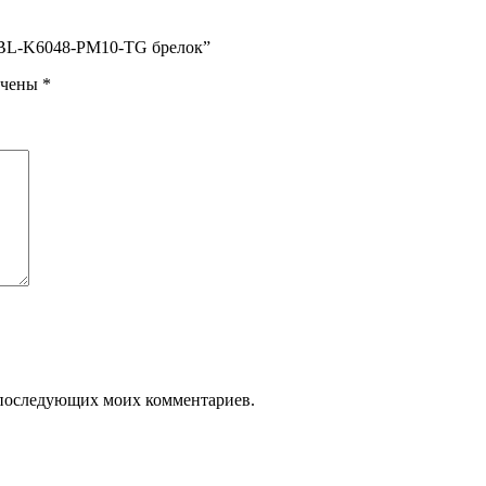
x BL-K6048-PM10-TG брелок”
ечены
*
ля последующих моих комментариев.