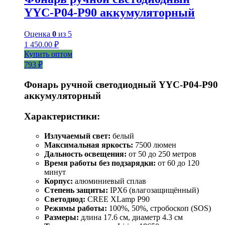
YYC-P04-P90 аккумуляторный
Оценка
0
из 5
1 450.00
₽
Купить оптом
793 ₽
Фонарь ручной светодиодный YYC-Р04-Р90
аккумуляторный
Характеристики:
Излучаемый свет:
белый
Максимальная яркость:
7500 люмен
Дальность освещения:
от 50 до 250 метров
Время работы без подзарядки:
от 60 до 120
минут
Корпус:
алюминиевый сплав
Степень защиты:
IPX6 (влагозащищённый)
Светодиод:
CREE XLamp P90
Режимы работы:
100%, 50%, стробоскоп (SOS)
Размеры:
длина 17.6 см, диаметр 4.3 см