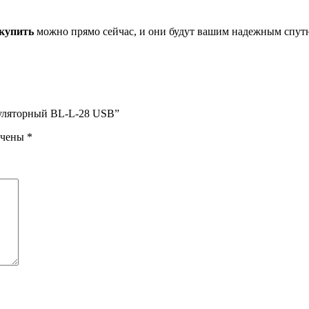
купить
можно прямо сейчас, и они будут вашим надежным спут
муляторный BL-L-28 USB”
ечены
*