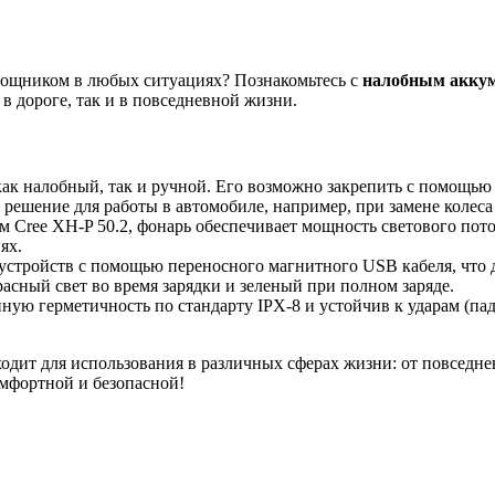
мощником в любых ситуациях? Познакомьтесь с
налобным акку
 дороге, так и в повседневной жизни.
ак налобный, так и ручной. Его возможно закрепить с помощью 
решение для работы в автомобиле, например, при замене колеса
Cree XH-P 50.2, фонарь обеспечивает мощность светового поток
ях.
устройств с помощью переносного магнитного USB кабеля, что 
расный свет во время зарядки и зеленый при полном заряде.
ю герметичность по стандарту IPX-8 и устойчив к ударам (паде
одит для использования в различных сферах жизни: от повседне
мфортной и безопасной!