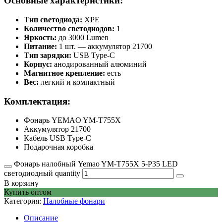
Основные характеристики:
Тип светодиода:
XPE
Количество светодиодов:
1
Яркость:
до 3000 Lumen
Питание:
1 шт. — аккумулятор 21700
Тип зарядки:
USB Type-C
Корпус:
анодированный алюминий
Магнитное крепление:
есть
Вес:
легкий и компактный
Комплектация:
Фонарь YEMAO YM-T755X
Аккумулятор 21700
Кабель USB Type-C
Подарочная коробка
Фонарь налобный Yemao YM-T755X 5-P35 LED
светодиодный quantity
В корзину
Купить оптом
Категория:
Налобные фонари
Описание