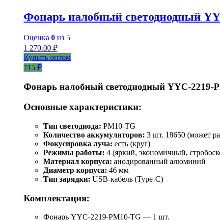
Фонарь налобный светодиодный Y
Оценка
0
из 5
1 270.00
₽
Купить оптом
715 ₽
Фонарь налобный светодиодный YYC-2219-
Основные характеристики:
Тип светодиода:
PM10-TG
Количество аккумуляторов:
3 шт. 18650 (может ра
Фокусировка луча:
есть (круг)
Режимы работы:
4 (яркий, экономичный, стробоск
Материал корпуса:
анодированный алюминий
Диаметр корпуса:
46 мм
Тип зарядки:
USB-кабель (Type-C)
Комплектация:
Фонарь YYC-2219-PM10-TG — 1 шт.