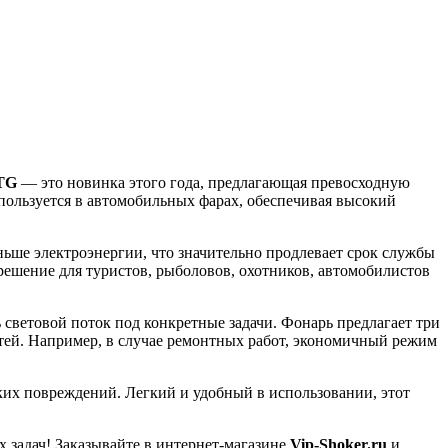
TG
— это новинка этого года, предлагающая превосходную
спользуется в автомобильных фарах, обеспечивая высокий
ьше электроэнергии, что значительно продлевает срок службы
решение для туристов, рыболовов, охотников, автомобилистов
 световой поток под конкретные задачи. Фонарь предлагает три
остей. Например, в случае ремонтных работ, экономичный режим
ских повреждений. Легкий и удобный в использовании, этот
задач! Заказывайте в интернет-магазине
Vip-Shoker.ru
и