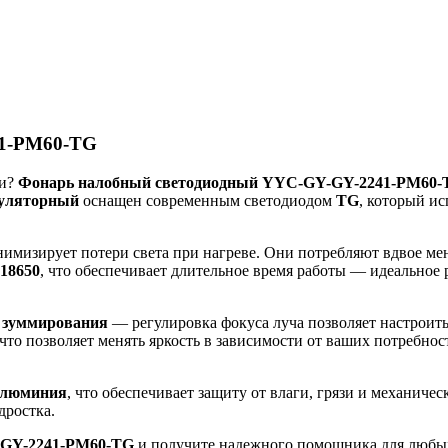
41-PM60-TG
ни?
Фонарь налобный светодиодный YYC-GY-GY-2241-PM60-
муляторный
оснащен современным светодиодом
TG
, который и
имизирует потери света при нагреве. Они потребляют вдвое мен
18650
, что обеспечивает длительное время работы — идеальное 
ь
зуммирования
— регулировка фокуса луча позволяет настроить
 что позволяет менять яркость в зависимости от ваших потребн
 алюминия
, что обеспечивает защиту от влаги, грязи и механиче
дростка.
-GY-2241-PM60-TG
и получите надежного помощника для любых 