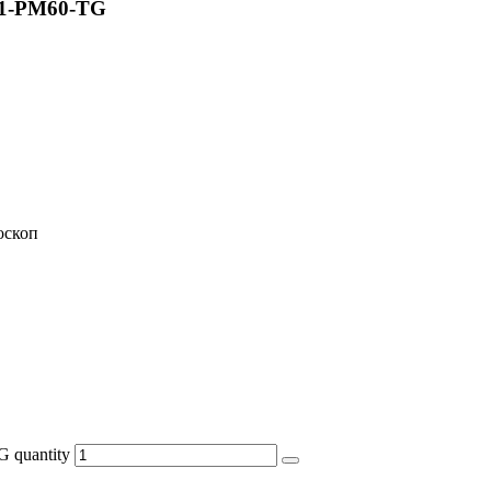
41-PM60-TG
оскоп
quantity