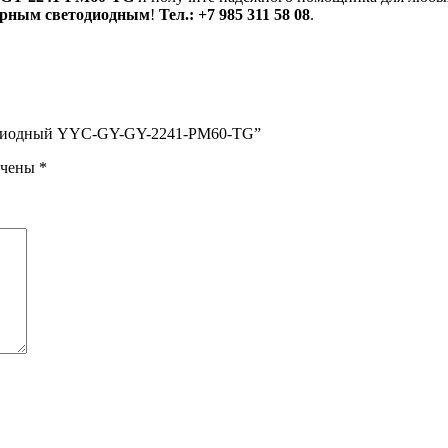
орным светодиодным
!
Тел.: +7 985 311 58 08
.
етодиодный YYC-GY-GY-2241-PM60-TG”
ечены
*