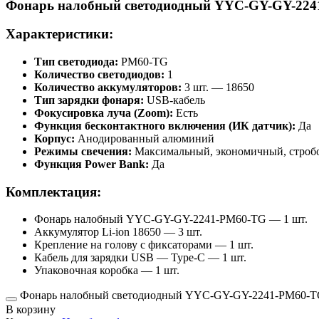
Фонарь налобный светодиодный YYC-GY-GY-22
Характеристики:
Тип светодиода:
PM60-TG
Количество светодиодов:
1
Количество аккумуляторов:
3 шт. — 18650
Тип зарядки фонаря:
USB-кабель
Фокусировка луча (Zoom):
Есть
Функция бесконтактного включения (ИК датчик):
Да
Корпус:
Анодированный алюминий
Режимы свечения:
Максимальный, экономичный, строб
Функция Power Bank:
Да
Комплектация:
Фонарь налобный YYC-GY-GY-2241-PM60-TG — 1 шт.
Аккумулятор Li-ion 18650 — 3 шт.
Крепление на голову с фиксаторами — 1 шт.
Кабель для зарядки USB — Type-C — 1 шт.
Упаковочная коробка — 1 шт.
Фонарь налобный светодиодный YYC-GY-GY-2241-PM60-TG 
В корзину