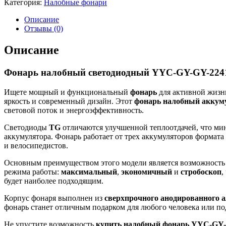
Категория:
Налобные фонари
Описание
Отзывы (0)
Описание
Фонарь налобный светодиодный YYC-GY-GY-22
Ищете мощный и функциональный
фонарь
для активной жиз
яркость и современный дизайн. Этот
фонарь налобный акку
световой поток и энергоэффективность.
Светодиоды
TG
отличаются улучшенной теплоотдачей, что мин
аккумулятора. Фонарь работает от трех аккумуляторов формата
и велосипедистов.
Основным преимуществом этого модели является возможност
режима работы:
максимальный
,
экономичный
и
стробоскоп
,
будет наиболее подходящим.
Корпус фонаря выполнен из
сверхпрочного анодированного
фонарь станет отличным подарком для любого человека или по
Не упустите возможность
купить налобный фонарь YYC-GY