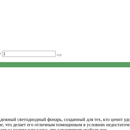
y
ежный светодиодный фонарь, созданный для тех, кто ценит удо
ние, что делает его отличным помощником в условиях недостато
я на голове или каске, что гарантирует свободу рук.