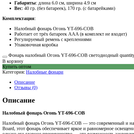
Габариты
: длина 6.0 см, ширина 4.9 см
Вес
: 40 гр. (без батареек), 170 гр. (с батарейками)
Комплектация
:
Налобный фонарь Огонь YT-696-COB
Работает от трёх батареек AAA (в комплект не входит)
Регулируемый ремень с креплениями
Упаковочная коробка
Фонарь налобный Огонь YT-696-COB светодиодный quantit
В корзину
Купить оптом
Категория:
Налобные фонари
Описание
Отзывы (0)
Описание
Налобный фонарь Огонь YT-696-COB
Налобный фонарь Огонь YT-696-COB — это современный и над
Board, этот фонарь обеспечивает яркое и равномерное освеще
однако его главное преимущество — это возможность закреплени