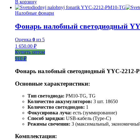
В корзину
Налобные фонари
Фонарь налобный светодиодный Y
Оценка
0
из 5
1 650.00
₽
Купить оптом
910 ₽
Фонарь налобный светодиодный YYC-2212-
Основные характеристики:
Тип светодиода:
PM10-TG, TG
Количество аккумуляторов:
3 шт. 18650
Количество светодиодов:
1
Фокусировка луча:
есть (зуммирование)
Способ зарядки:
USB-кабель (Type-C)
Режимы свечения:
3 (максимальный, экономичный
Комплектация: