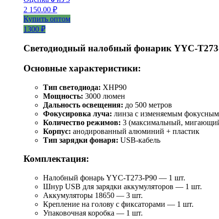
2 150.00
₽
Купить оптом
1300 ₽
Светодиодный налобный фонарик YYC-T273
Основные характеристики:
Тип светодиода:
XHP90
Мощность:
3000 люмен
Дальность освещения:
до 500 метров
Фокусировка луча:
линза с изменяемым фокусным
Количество режимов:
3 (максимальный, мигающий
Корпус:
анодированный алюминий + пластик
Тип зарядки фонаря:
USB-кабель
Комплектация:
Налобный фонарь YYC-T273-P90 — 1 шт.
Шнур USB для зарядки аккумуляторов — 1 шт.
Аккумуляторы 18650 — 3 шт.
Крепление на голову с фиксаторами — 1 шт.
Упаковочная коробка — 1 шт.