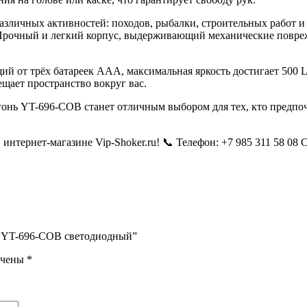
личных активностей: походов, рыбалки, строительных работ и 
 Прочный и легкий корпус, выдерживающий механические повре
 от трёх батареек AAA, максимальная яркость достигает 500 Lm
щает пространство вокруг вас.
гонь YT-696-COB станет отличным выбором для тех, кто предпо
нтернет-магазине Vip-Shoker.ru! 📞 Телефон: +7 985 311 58 08
ь YT-696-COB светодиодный”
ечены
*