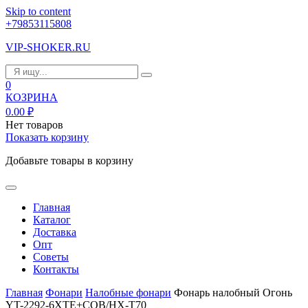
Skip to content
+79853115808
VIP-SHOKER.RU
0
КОЗРИНА
0.00
₽
Нет товаров
Показать корзину
Добавьте товары в корзину
Главная
Каталог
Доставка
Опт
Советы
Контакты
Главная
Фонари
Налобные фонари
Фонарь налобный Огонь
YT-2292-6XTE+COB/HX-T70