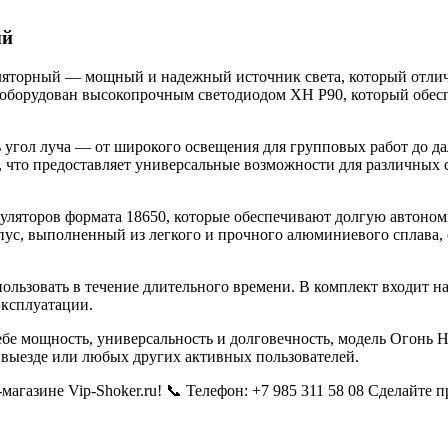
ый
ляторный — мощный и надежный источник света, который отлич
 оборудован высокопрочным светодиодом XH P90, который обес
угол луча — от широкого освещения для групповых работ до дал
 что предоставляет универсальные возможности для различных с
уляторов формата 18650, которые обеспечивают долгую автономн
пус, выполненный из легкого и прочного алюминиевого сплава, 
пользовать в течение длительного времени. В комплект входит н
эксплуатации.
себе мощность, универсальность и долговечность, модель Огонь
а выезде или любых других активных пользователей.
агазине Vip-Shoker.ru! 📞 Телефон: +7 985 311 58 08 Сделайте 