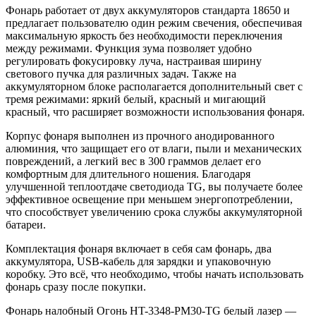
Фонарь работает от двух аккумуляторов стандарта 18650 и
предлагает пользователю один режим свечения, обеспечивая
максимальную яркость без необходимости переключения
между режимами. Функция зума позволяет удобно
регулировать фокусировку луча, настраивая ширину
светового пучка для различных задач. Также на
аккумуляторном блоке располагается дополнительный свет с
тремя режимами: яркий белый, красный и мигающий
красный, что расширяет возможности использования фонаря.
Корпус фонаря выполнен из прочного анодированного
алюминия, что защищает его от влаги, пыли и механических
повреждений, а легкий вес в 300 граммов делает его
комфортным для длительного ношения. Благодаря
улучшенной теплоотдаче светодиода TG, вы получаете более
эффективное освещение при меньшем энергопотреблении,
что способствует увеличению срока службы аккумуляторной
батареи.
Комплектация фонаря включает в себя сам фонарь, два
аккумулятора, USB-кабель для зарядки и упаковочную
коробку. Это всё, что необходимо, чтобы начать использовать
фонарь сразу после покупки.
Фонарь налобный Огонь HT-3348-PM30-TG белый лазер —