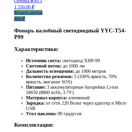
Оценка
0
из 5
1 550.00
₽
Купить оптом
884 ₽
Фонарь налобный светодиодный YYC-T54-
P99
Характеристики:
Источник света:
светодиод XHP-99
Световой поток:
до 1000 лм
Дальность освещения:
до 1000 метров
Количество режимов:
5 (100% яркость, 70%
яркость, мигание SOS)
Питание:
3 аккумуляторные батарейки Li-ion
18650 (8800 mAh, 3.7V)
Материал корпуса:
алюминий
Зарядка:
от сети 220 Вольт через адаптер и Micro
USB
Угол наклона:
90 градусов
Комплектация: