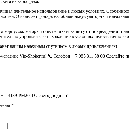
вета из-за нагрева.
спечивая длительное использование в любых условиях. Особенно
бностей. Это делает фонарь налобный аккумуляторный идеальны
корпусом, который обеспечивает защиту от повреждений и иде
начительно упрощает его нахождение в условиях недостаточного 
станет вашим надежным спутником в любых приключениях!
агазине Vip-Shoker.ru! 📞 Телефон: +7 985 311 58 08 Сделайте 
нь HT-3189-PM20-TG светодиодный”
ечены
*