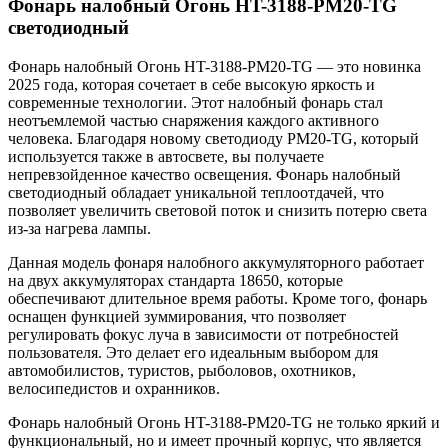
Фонарь налобный Огонь HT-3188-PM20-TG
светодиодный
Фонарь налобный Огонь HT-3188-PM20-TG — это новинка
2025 года, которая сочетает в себе высокую яркость и
современные технологии. Этот налобный фонарь стал
неотъемлемой частью снаряжения каждого активного
человека. Благодаря новому светодиоду PM20-TG, который
используется также в автосвете, вы получаете
непревзойденное качество освещения. Фонарь налобный
светодиодный обладает уникальной теплоотдачей, что
позволяет увеличить световой поток и снизить потерю света
из-за нагрева лампы.
Данная модель фонаря налобного аккумуляторного работает
на двух аккумуляторах стандарта 18650, которые
обеспечивают длительное время работы. Кроме того, фонарь
оснащен функцией зуммирования, что позволяет
регулировать фокус луча в зависимости от потребностей
пользователя. Это делает его идеальным выбором для
автомобилистов, туристов, рыболовов, охотников,
велосипедистов и охранников.
Фонарь налобный Огонь HT-3188-PM20-TG не только яркий и
функциональный, но и имеет прочный корпус, что является