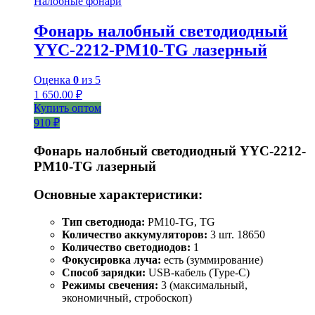
Налобные фонари
Фонарь налобный светодиодный
YYC-2212-PM10-TG лазерный
Оценка
0
из 5
1 650.00
₽
Купить оптом
910 ₽
Фонарь налобный светодиодный YYC-2212-
PM10-TG лазерный
Основные характеристики:
Тип светодиода:
PM10-TG, TG
Количество аккумуляторов:
3 шт. 18650
Количество светодиодов:
1
Фокусировка луча:
есть (зуммирование)
Способ зарядки:
USB-кабель (Type-C)
Режимы свечения:
3 (максимальный,
экономичный, стробоскоп)