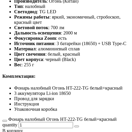
Производитель
: Огонь (Китай)
Тип
: налобный
Светодиод
: TG LED
Режимы работы
: яркий, экономичный, стробоскоп,
красный цвет
Световой поток
: 700 лм
Дальность освещения
: 2000 м
Фокусировка Zoom
: есть
Источник питания
: 3 батарейки (18650) + USB Type-C
Материал
: алюминиевый сплав
Цвет свечения
: белый, красный
Цвет корпуса
: черный (Black)
Вес
: 255 г
Комплектация:
Фонарь налобный Огонь HT-222-TG белый+красный
3 аккумулятора Li-ion 18650
Провод для зарядки
Инструкция
Упаковочная коробка
Фонарь налобный Огонь HT-222-TG белый+красный
quantity
В корзину