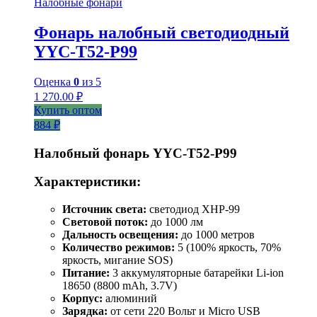
Налобные фонари
Фонарь налобный светодиодный
YYC-T52-P99
Оценка
0
из 5
1 270.00
₽
Купить оптом
884 ₽
Налобный фонарь YYC-T52-P99
Характеристики:
Источник света:
светодиод XHP-99
Световой поток:
до 1000 лм
Дальность освещения:
до 1000 метров
Количество режимов:
5 (100% яркость, 70%
яркость, мигание SOS)
Питание:
3 аккумуляторные батарейки Li-ion
18650 (8800 mAh, 3.7V)
Корпус:
алюминий
Зарядка:
от сети 220 Вольт и Micro USB