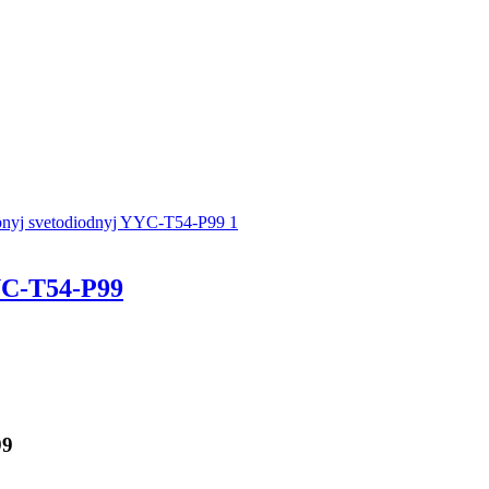
C-T54-P99
99