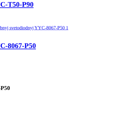
C-Т50-P90
C-8067-P50
-P50