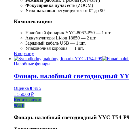
Режимы работы:
1 режим (ON-OFF)
Фокусировка луча:
есть (ZOOM)
Угол наклона:
регулируется от 0° до 90°
Комплектация:
Налобный фонарик YYC-8067-P50 — 1 шт.
Аккумуляторы Li-ion 18650 — 2 шт.
Зарядный кабель USB — 1 шт.
Упаковочная коробка — 1 шт.
В корзину
Налобные фонари
Фонарь налобный светодиодный YY
Оценка
0
из 5
1 550.00
₽
Купить оптом
884 ₽
Фонарь налобный светодиодный YYC-T54-P
Характеристики: