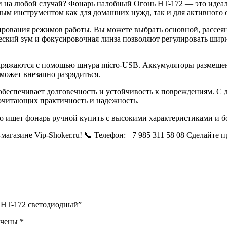
на любой случай? Фонарь налобный Огонь HT-172 — это идеаль
ым инструментом как для домашних нужд, так и для активного 
рования режимов работы. Вы можете выбрать основной, рассеян
кий зум и фокусировочная линза позволяют регулировать ширин
 заряжаются с помощью шнура micro-USB. Аккумуляторы размеще
 может внезапно разрядиться.
обеспечивает долговечность и устойчивость к повреждениям. С д
почитающих практичность и надежность.
о ищет фонарь ручной купить с высокими характеристиками и 
агазине Vip-Shoker.ru! 📞 Телефон: +7 985 311 58 08 Сделайте 
ь HT-172 светодиодный”
ечены
*