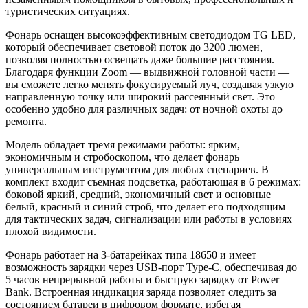
туристических ситуациях.
Фонарь оснащен высокоэффективным светодиодом TG LED,
который обеспечивает световой поток до 3200 люмен,
позволяя полностью освещать даже большие расстояния.
Благодаря функции Zoom — выдвижной головной части —
вы сможете легко менять фокусируемый луч, создавая узкую
направленную точку или широкий рассеянный свет. Это
особенно удобно для различных задач: от ночной охоты до
ремонта.
Модель обладает тремя режимами работы: ярким,
экономичным и стробоскопом, что делает фонарь
универсальным инструментом для любых сценариев. В
комплект входит съемная подсветка, работающая в 6 режимах:
боковой яркий, средний, экономичный свет и основные
белый, красный и синий строб, что делает его подходящим
для тактических задач, сигнализации или работы в условиях
плохой видимости.
Фонарь работает на 3-батарейках типа 18650 и имеет
возможность зарядки через USB-порт Type-C, обеспечивая до
5 часов непрерывной работы и быструю зарядку от Power
Bank. Встроенная индикация заряда позволяет следить за
состоянием батареи в цифровом формате, избегая