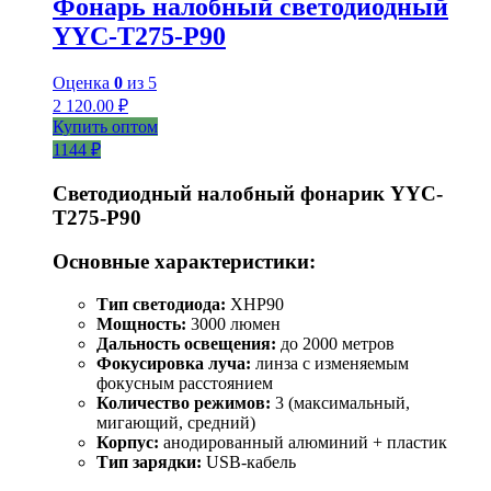
Фонарь налобный светодиодный
YYC-T275-P90
Оценка
0
из 5
2 120.00
₽
Купить оптом
1144 ₽
Светодиодный налобный фонарик YYC-
T275-P90
Основные характеристики:
Тип светодиода:
XHP90
Мощность:
3000 люмен
Дальность освещения:
до 2000 метров
Фокусировка луча:
линза с изменяемым
фокусным расстоянием
Количество режимов:
3 (максимальный,
мигающий, средний)
Корпус:
анодированный алюминий + пластик
Тип зарядки:
USB-кабель