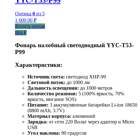
YYC-T53-P99
Оценка
0
из 5
1 600.00
₽
Купить оптом
884 ₽
Фонарь налобный светодиодный YYC-T53-
P99
Характеристики:
Источник света:
светодиод XHP-99
Световой поток:
до 1000 лм
Дальность освещения:
до 1000 метров
Количество режимов:
5 (100% яркость, 70%
яркость, мигание SOS)
Питание:
3 аккумуляtorные батарейки Li-ion 18650
(8800 mAh, 3.7V)
Материал корпуса:
алюминий
Зарядка:
от сети 220 Вольт через адаптер и Micro
USB
Угол наклона:
90 градусов