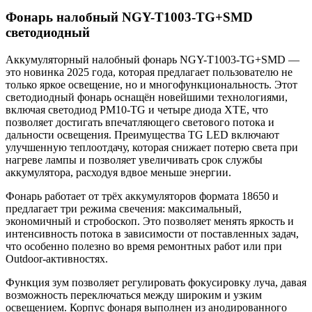
Фонарь налобный NGY-T1003-TG+SMD
светодиодный
Аккумуляторный налобный фонарь NGY-T1003-TG+SMD —
это новинка 2025 года, которая предлагает пользователю не
только яркое освещение, но и многофункциональность. Этот
светодиодный фонарь оснащён новейшими технологиями,
включая светодиод PM10-TG и четыре диода XTE, что
позволяет достигать впечатляющего светового потока и
дальности освещения. Преимущества TG LED включают
улучшенную теплоотдачу, которая снижает потерю света при
нагреве лампы и позволяет увеличивать срок службы
аккумулятора, расходуя вдвое меньше энергии.
Фонарь работает от трёх аккумуляторов формата 18650 и
предлагает три режима свечения: максимальный,
экономичный и стробоскоп. Это позволяет менять яркость и
интенсивность потока в зависимости от поставленных задач,
что особенно полезно во время ремонтных работ или при
Outdoor-активностях.
Функция зум позволяет регулировать фокусировку луча, давая
возможность переключаться между широким и узким
освещением. Корпус фонаря выполнен из анодированного