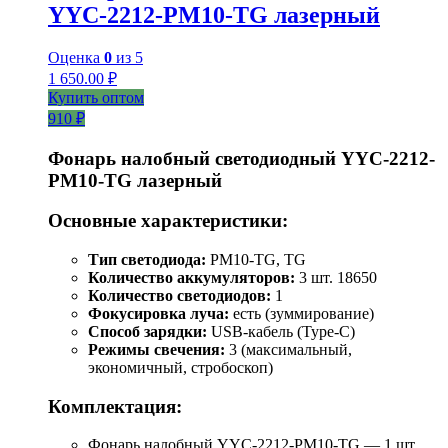
YYC-2212-PM10-TG лазерный
Оценка
0
из 5
1 650.00
₽
Купить оптом
910 ₽
Фонарь налобный светодиодный YYC-2212-
PM10-TG лазерный
Основные характеристики:
Тип светодиода:
PM10-TG, TG
Количество аккумуляторов:
3 шт. 18650
Количество светодиодов:
1
Фокусировка луча:
есть (зуммирование)
Способ зарядки:
USB-кабель (Type-C)
Режимы свечения:
3 (максимальный,
экономичный, стробоскоп)
Комплектация:
Фонарь налобный YYC-2212-PM10-TG — 1 шт.