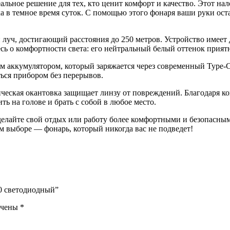
льное решение для тех, кто ценит комфорт и качество. Этот н
лка в темное время суток. С помощью этого фонаря ваши руки ос
уч, достигающий расстояния до 250 метров. Устройство имеет д
сь о комфортности света: его нейтральный белый оттенок приятн
аккумулятором, который заряжается через современный Type-C 
аться прибором без перерывов.
еская окантовка защищает линзу от повреждений. Благодаря ком
ть на голове и брать с собой в любое место.
елайте свой отдых или работу более комфортными и безопасным
оём выборе — фонарь, который никогда вас не подведет!
40 светодиодный”
ечены
*