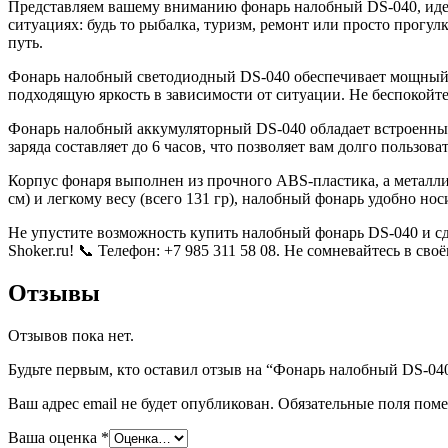
Представляем вашему вниманию фонарь налобный DS-040, идеа
ситуациях: будь то рыбалка, туризм, ремонт или просто прогу
путь.
Фонарь налобный светодиодный DS-040 обеспечивает мощный л
подходящую яркость в зависимости от ситуации. Не беспокойте
Фонарь налобный аккумуляторный DS-040 обладает встроенным 
заряда составляет до 6 часов, что позволяет вам долго пользов
Корпус фонаря выполнен из прочного ABS-пластика, а металлич
см) и легкому весу (всего 131 гр), налобный фонарь удобно носи
Не упустите возможность купить налобный фонарь DS-040 и сд
Shoker.ru! 📞 Телефон: +7 985 311 58 08. Не сомневайтесь в св
Отзывы
Отзывов пока нет.
Будьте первым, кто оставил отзыв на “Фонарь налобный DS-0
Ваш адрес email не будет опубликован.
Обязательные поля пом
Ваша оценка
*