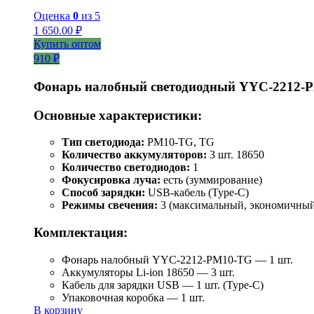
Оценка
0
из 5
1 650.00
₽
Купить оптом
910 ₽
Фонарь налобный светодиодный YYC-2212-
Основные характеристики:
Тип светодиода:
PM10-TG, TG
Количество аккумуляторов:
3 шт. 18650
Количество светодиодов:
1
Фокусировка луча:
есть (зуммирование)
Способ зарядки:
USB-кабель (Type-C)
Режимы свечения:
3 (максимальный, экономичный
Комплектация:
Фонарь налобный YYC-2212-PM10-TG — 1 шт.
Аккумуляторы Li-ion 18650 — 3 шт.
Кабель для зарядки USB — 1 шт. (Type-C)
Упаковочная коробка — 1 шт.
В корзину