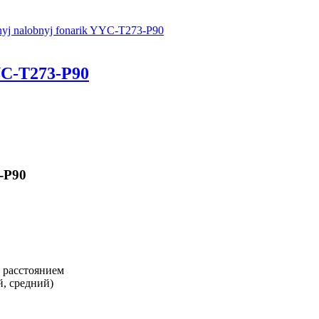
C-T273-P90
-P90
 расстоянием
, средний)