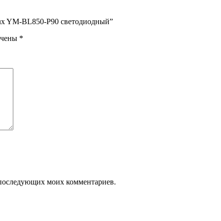
klux YM-BL850-P90 светодиодный”
ечены
*
ля последующих моих комментариев.