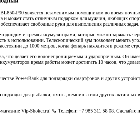
иодный
L850-P90 является незаменимым помощником во время ночных п
ха и может стать отличным подарком для мужчин, любящих спорт
 и обеспечивает свободные руки для выполнения различных задач.
тодиодом и тремя аккумуляторами, которые можно заряжать чер
ть в использовании. Телескопический зум позволяет менять уго
расстоянии до 1000 метров, когда фонарь находится в режиме стр
, что делает его водонепроницаемым и ударопрочным. Он имеет 
ккумуляторов время работы может достигать 10 часов, что дела
.
честве PowerBank для подзарядки смартфонов и других устройст
о подходит для рыбалки, охоты, кемпинга или других активных
агазине Vip-Shoker.ru! 📞 Телефон: +7 985 311 58 08. Сделайт