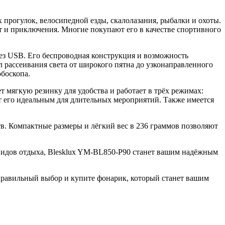
рогулок, велосипедной езды, скалолазания, рыбалки и охоты.
 и приключения. Многие покупают его в качестве спортивного
ез USB. Его беспроводная конструкция и возможность
л рассеивания света от широкого пятна до узконаправленного
обоскопа.
мягкую резинку для удобства и работает в трёх режимах:
ет его идеальным для длительных мероприятий. Также имеется
в. Компактные размеры и лёгкий вес в 236 граммов позволяют
 видов отдыха, Blesklux YM-BL850-P90 станет вашим надёжным
е правильный выбор и купите фонарик, который станет вашим