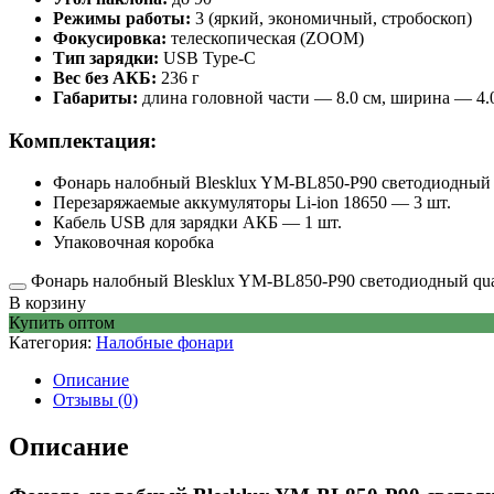
Режимы работы:
3 (яркий, экономичный, стробоскоп)
Фокусировка:
телескопическая (ZOOM)
Тип зарядки:
USB Type-C
Вес без АКБ:
236 г
Габариты:
длина головной части — 8.0 см, ширина — 4.
Комплектация:
Фонарь налобный Blesklux YM-BL850-P90 светодиодный
Перезаряжаемые аккумуляторы Li-ion 18650 — 3 шт.
Кабель USB для зарядки АКБ — 1 шт.
Упаковочная коробка
Фонарь налобный Blesklux YM-BL850-P90 светодиодный qua
В корзину
Купить оптом
Категория:
Налобные фонари
Описание
Отзывы (0)
Описание