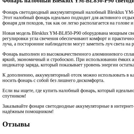
Фонарь налобный Blesklux YM-BL850-P90 светод
Фонарь светодиодный аккумуляторный налобный Blesklux YM-B
Этот налобный фонарь идеально подходит для активного отды
фонаря для походов, так как он легко располагается на голове
Новая модель Blesklux YM-BL850-P90 оборудована мощным све
регулировки угла свечения обеспечивают комфорт и практичнос
луча, а посторонние наблюдатели могут заметить луч света на 
Фонарь выполнен из высококачественного алюминиевого сплава
яркий, экономичный и стробоскоп. При использовании ёмких а
индикатор заряда, который показывает уровень энергии остатка
К дополнению, аккумуляторный отсек можно использовать в ка
носить фонарь с собой без лишнего дискомфорта.
Если вы ищете, где купить налобный фонарь, который идеальн
спутником!
Заказывайте фонари светодиодные аккумуляторные в интернет-м
надёжным помощником!
Отзывы