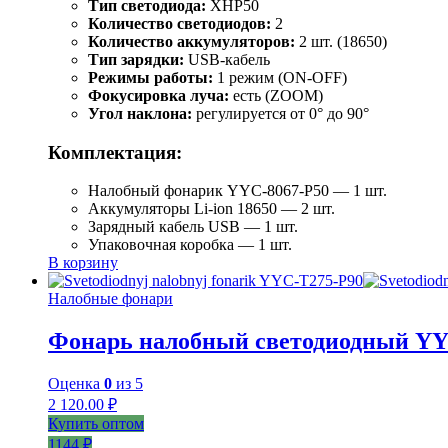
Тип светодиода:
XHP50
Количество светодиодов:
2
Количество аккумуляторов:
2 шт. (18650)
Тип зарядки:
USB-кабель
Режимы работы:
1 режим (ON-OFF)
Фокусировка луча:
есть (ZOOM)
Угол наклона:
регулируется от 0° до 90°
Комплектация:
Налобный фонарик YYC-8067-P50 — 1 шт.
Аккумуляторы Li-ion 18650 — 2 шт.
Зарядный кабель USB — 1 шт.
Упаковочная коробка — 1 шт.
В корзину
Налобные фонари
Фонарь налобный светодиодный YY
Оценка
0
из 5
2 120.00
₽
Купить оптом
1144 ₽