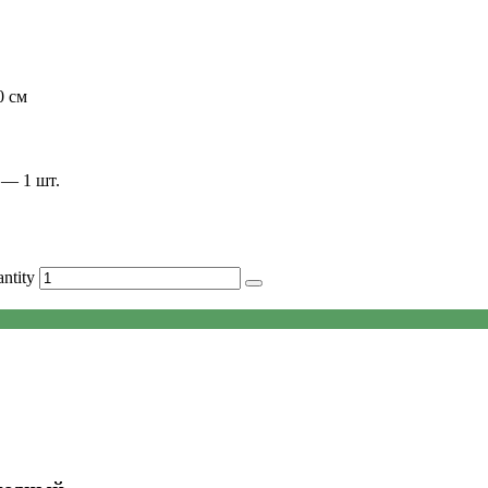
0 см
 — 1 шт.
ntity