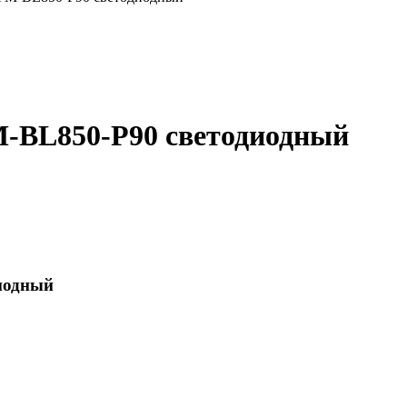
M-BL850-P90 светодиодный
иодный