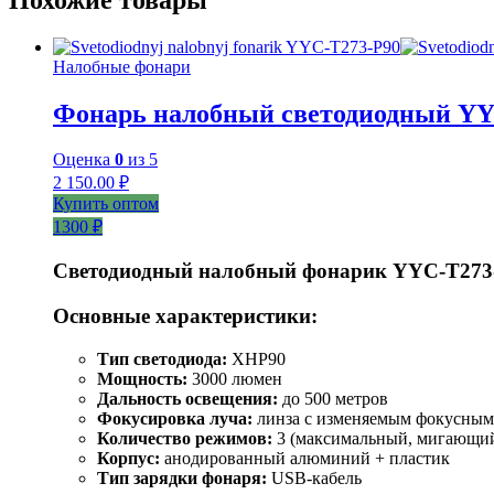
Налобные фонари
Фонарь налобный светодиодный YY
Оценка
0
из 5
2 150.00
₽
Купить оптом
1300 ₽
Светодиодный налобный фонарик YYC-T273
Основные характеристики:
Тип светодиода:
XHP90
Мощность:
3000 люмен
Дальность освещения:
до 500 метров
Фокусировка луча:
линза с изменяемым фокусным
Количество режимов:
3 (максимальный, мигающий
Корпус:
анодированный алюминий + пластик
Тип зарядки фонаря:
USB-кабель