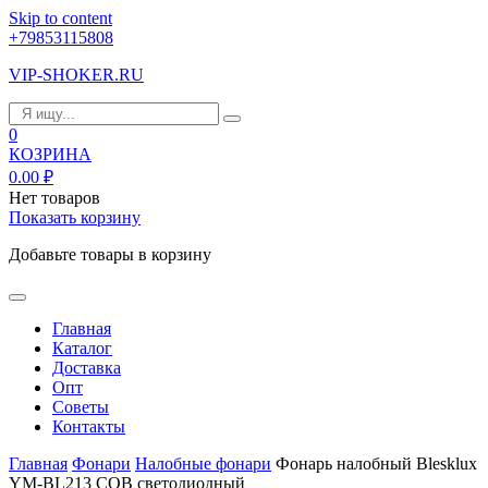
Skip to content
+79853115808
VIP-SHOKER.RU
0
КОЗРИНА
0.00
₽
Нет товаров
Показать корзину
Добавьте товары в корзину
Главная
Каталог
Доставка
Опт
Советы
Контакты
Главная
Фонари
Налобные фонари
Фонарь налобный Blesklux
YM-BL213 COB светодиодный