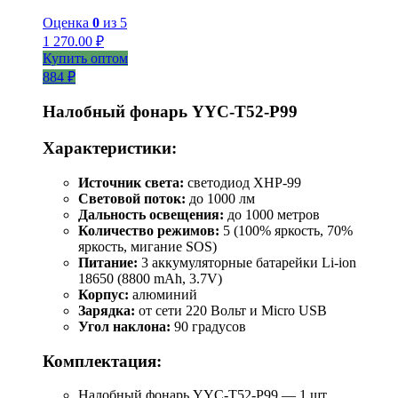
Оценка
0
из 5
1 270.00
₽
Купить оптом
884 ₽
Налобный фонарь YYC-T52-P99
Характеристики:
Источник света:
светодиод XHP-99
Световой поток:
до 1000 лм
Дальность освещения:
до 1000 метров
Количество режимов:
5 (100% яркость, 70%
яркость, мигание SOS)
Питание:
3 аккумуляторные батарейки Li-ion
18650 (8800 mAh, 3.7V)
Корпус:
алюминий
Зарядка:
от сети 220 Вольт и Micro USB
Угол наклона:
90 градусов
Комплектация:
Налобный фонарь YYC-T52-P99 — 1 шт.