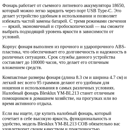
Фонарь работает от съемного литиевого аккумулятора 18650,
который можно легко зарядить через порт USB Type-C. Это
делает устройство удобным в использовании и позволяет
избежать частой замены батарей. С тремя режимами свечения
— яркий, экономичный и стробоскопический — вы сможете
выбрать подходящий уровень яркости в зависимости от
условий.
Корпус фонаря выполнен из прочного и ударопрочного ABS-
пластика, что обеспечивает его долговечность и надежность в
различных ситуациях. Срок службы данного устройства
составляет до 100000 часов, что делает его отличным
вложением средств.
Компактные размеры фонаря (длина 8.3 см и ширина 4.7 см) и
легкий вес всего 95 граммов делают его удобным для
ношения и использования в самых различных условиях.
Налобный фонарь Blesklux YM-BL213 станет отличным
помощником в домашнем хозяйстве, на прогулках или во
время активного отдыха.
Если вы ищете, где купить налобный фонарь, который
сочетает в себе высокую яркость, функциональность и
удобство, модель Blesklux YM-BL213 COB обязательно вас
удовлетворит своим качеством и практичностью.