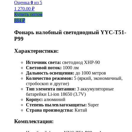
Оценка
0
из 5
1 270.00
₽
Купить оптом
884 ₽
Фонарь налобный светодиодный YYC-T51-
P99
Характеристики:
Источник света:
светодиод XHP-90
Световой поток:
1000 лм
Дальность освещения:
до 1000 метров
Количество режимов:
5 (яркий, экономичный,
стробоскоп и другие)
Тип элемента питания:
3 аккумуляторные
батарейки Li-ion 18650 (3.7V)
Корпус:
алюминий
Степень пылевлагозащиты:
Super
Страна производства:
Китай
Комплектация: