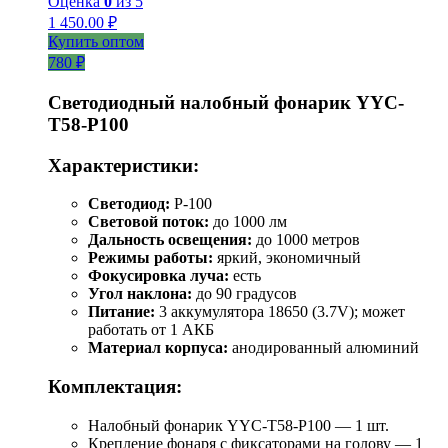
Оценка
0
из 5
1 450.00
₽
Купить оптом
780 ₽
Светодиодный налобный фонарик YYC-
T58-P100
Характеристики:
Светодиод:
P-100
Световой поток:
до 1000 лм
Дальность освещения:
до 1000 метров
Режимы работы:
яркий, экономичный
Фокусировка луча:
есть
Угол наклона:
до 90 градусов
Питание:
3 аккумулятора 18650 (3.7V); может
работать от 1 АКБ
Материал корпуса:
анодированный алюминий
Комплектация:
Налобный фонарик YYC-T58-P100 — 1 шт.
Крепление фонаря с фиксаторами на голову — 1