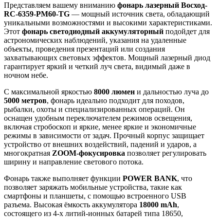
Представляем вашему вниманию
фонарь лазерный Восход-
RC-6359-PM60-TG
— мощный источник света, обладающий
уникальными возможностями и высокими характеристиками.
Этот
фонарь светодиодный аккумуляторный
подойдет для
астрономических наблюдений, указания на удаленные
объекты, проведения презентаций или создания
захватывающих световых эффектов. Мощный лазерный диод
гарантирует яркий и четкий луч света, видимый даже в
ночном небе.
С максимальной яркостью
8000 люмен
и дальностью луча до
5000 метров
, фонарь идеально подходит для походов,
рыбалки, охоты и специализированных операций. Он
оснащен удобным переключателем режимов освещения,
включая стробоскоп и яркие, менее яркие и экономичные
режимы в зависимости от задач. Прочный корпус защищает
устройство от внешних воздействий, падений и ударов, а
многократная
ZOOM-фокусировка
позволяет регулировать
ширину и направление светового потока.
Фонарь также выполняет функции
POWER BANK
, что
позволяет заряжать мобильные устройства, такие как
смартфоны и планшеты, с помощью встроенного USB
разъема. Высокая ёмкость аккумулятора
18000 mAh
,
состоящего из 4-х литий-ионных батарей типа 18650,