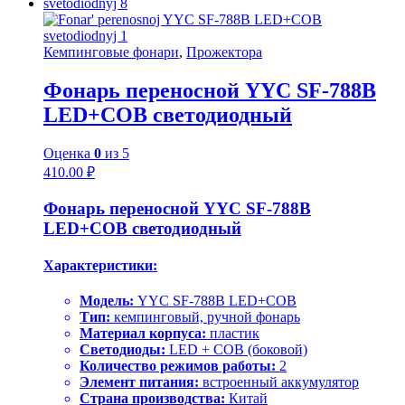
Кемпинговые фонари
,
Прожектора
Фонарь переносной YYC SF-788B
LED+COB светодиодный
Оценка
0
из 5
410.00
₽
Фонарь переносной YYC SF-788B
LED+COB светодиодный
Характеристики:
Модель:
YYC SF-788B LED+COB
Тип:
кемпинговый, ручной фонарь
Материал корпуса:
пластик
Светодиоды:
LED + COB (боковой)
Количество режимов работы:
2
Элемент питания:
встроенный аккумулятор
Страна производства:
Китай