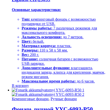
Основные характеристики:
Тип:
кемпинговый фонарь с возможностью
подзарядки от USB.
Режимы работы:
7 различных режимов для
максимального комфорта.
Дальность освещения:
до 7 метров.
Цвет:
белый.
Материал корпуса:
пластик.
Размеры:
110 x 58 x 58 мм.
Вес:
200 г.
Питание:
солнечная батарея с возможностью
USB-зарядки.
Дополнительные функции:
влагозащита,
индикация заряда, клипса для крепления, маячок,
режим мигания.
Максимальное время работы:
до 6 часов.
В корзину
Кемпинговые фонари
,
Ручные фонари
Фонарь ручной YYC-6093-Р50