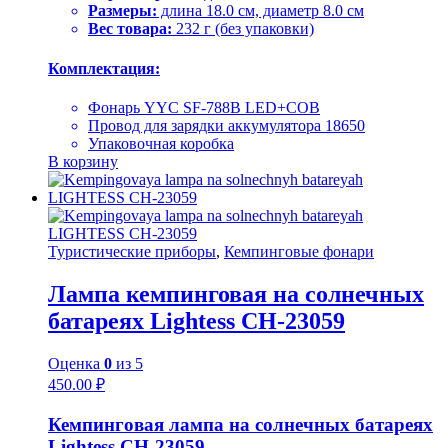
Размеры:
длина 18.0 см, диаметр 8.0 см
Вес товара:
232 г (без упаковки)
Комплектация:
Фонарь YYC SF-788B LED+COB
Провод для зарядки аккумулятора 18650
Упаковочная коробка
В корзину
Туристические приборы
,
Кемпинговые фонари
Лампа кемпинговая на солнечных
батареях Lightess CH-23059
Оценка
0
из 5
450.00
₽
Кемпинговая лампа на солнечных батареях
Lightess CH-23059