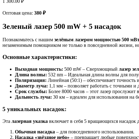
1 300.00
₽
Оптовая цена:
380
₽
Зеленый лазер 500 mW + 5 насадок
Познакомьтесь с нашим
зелёным лазером мощностью 500 мВ
незаменимым помощником не только в повседневной жизни, но
Основные характеристики:
Выходная мощность:
500 mW – Сверхмощный
лазер зе
Длина волны:
532 nm – Идеальная длина волны для пол
Поляризация:
Линейная (50:1) – обеспечивает точность 
Диаметр луча:
1,1 мм – позволяет работать с точными 
Срок службы:
Более 8000 часов – этот лазер прослужит 
Дальность луча:
30 км – идеален для использования на 
5 уникальных насадок:
Эта
лазерная указка
включает в себя 5 вращающихся насадок д
Обычная насадка
– для повседневного использования.
Насадка «звёздное небо»
– превращает любые поверхности