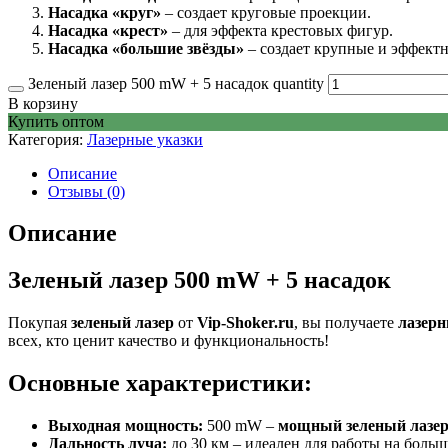
Насадка «круг»
– создает круговые проекции.
Насадка «крест»
– для эффекта крестовых фигур.
Насадка «большие звёзды»
– создает крупные и эффект
Зеленый лазер 500 mW + 5 насадок quantity
В корзину
Купить оптом
Категория:
Лазерные указки
Описание
Отзывы (0)
Описание
Зеленый лазер 500 mW + 5 насадок
Покупая
зеленый лазер
от
Vip-Shoker.ru
, вы получаете
лазерн
всех, кто ценит качество и функциональность!
Основные характеристики:
Выходная мощность:
500 mW –
мощный зеленый лазе
Дальность луча:
до 30 км – идеален для работы на больш