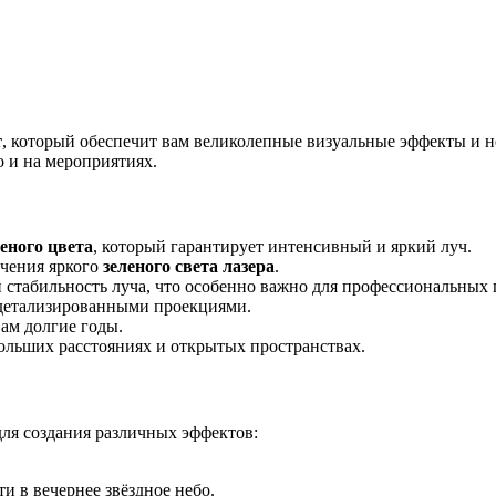
т
, который обеспечит вам великолепные визуальные эффекты и 
 и на мероприятиях.
леного цвета
, который гарантирует интенсивный и яркий луч.
учения яркого
зеленого света лазера
.
и стабильность луча, что особенно важно для профессиональных
и детализированными проекциями.
вам долгие годы.
больших расстояниях и открытых пространствах.
ля создания различных эффектов:
 в вечернее звёздное небо.