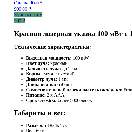
Оценка
0
из 5
900.00
₽
Купить оптом
390 ₽
Красная лазерная указка 100 мВт с 
Технические характеристики:
Выходная мощность:
100 mW
Цвет луча:
красный
Дальность луча:
до 5 км
Корпус:
металлический
Диаметр луча:
1 мм
Длина волны:
650 nm
Самостоятельный переключатель вкл/выкл:
без
Питание:
2 х ААА
Срок службы:
более 5000 часов
Габариты и вес:
Размеры:
18х4х4 см
Вес:
60 г