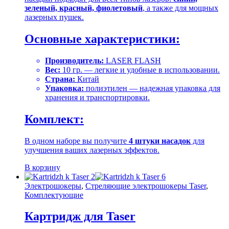
зеленый, красный, фиолетовый
, а также для мощных
лазерных пушек.
Основные характеристики:
Производитель:
LASER FLASH
Вес:
10 гр. — легкие и удобные в использовании.
Страна:
Китай
Упаковка:
полиэтилен — надежная упаковка для
хранения и транспортировки.
Комплект:
В одном наборе вы получите
4 штуки насадок
для
улучшения ваших лазерных эффектов.
В корзину
Электрошокеры
,
Стреляющие электрошокеры Taser
,
Комплектующие
Картридж для Taser