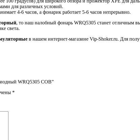
 100 градусов) для широкого обзора и прожектор XPE для даль
ами для различных условий.
анимает 4-6 часов, а фонарик работает 5-6 часов непрерывно.
яторный
, то наш налобный фонарь WRQ5305 станет отличным вы
ке света.
умуляторные
в нашем интернет-магазине Vip-Shoker.ru. Для по
тодиодный WRQ5305 COB”
ечены
*