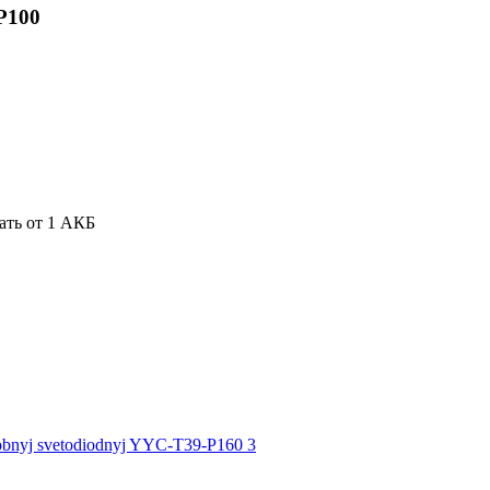
P100
ать от 1 АКБ
.