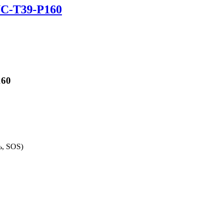
C-T39-P160
160
ь, SOS)