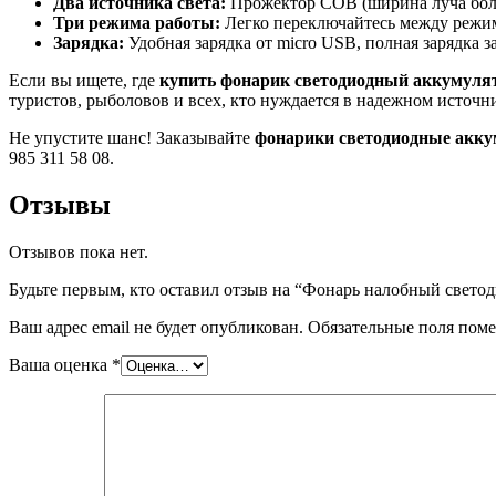
Два источника света:
Прожектор COB (ширина луча более
Три режима работы:
Легко переключайтесь между режим
Зарядка:
Удобная зарядка от micro USB, полная зарядка з
Если вы ищете, где
купить фонарик светодиодный аккумул
туристов, рыболовов и всех, кто нуждается в надежном источни
Не упустите шанс! Заказывайте
фонарики светодиодные акк
985 311 58 08.
Отзывы
Отзывов пока нет.
Будьте первым, кто оставил отзыв на “Фонарь налобный све
Ваш адрес email не будет опубликован.
Обязательные поля пом
Ваша оценка
*