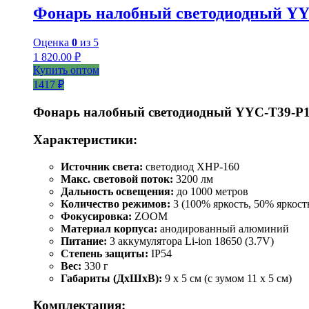
Фонарь налобный светодиодный YY
Оценка
0
из 5
1 820.00
₽
Купить оптом
1417 ₽
Фонарь налобный светодиодный YYC-T39-P
Характеристики:
Источник света:
светодиод XHP-160
Макс. световой поток:
3200 лм
Дальность освещения:
до 1000 метров
Количество режимов:
3 (100% яркость, 50% яркост
Фокусировка:
ZOOM
Материал корпуса:
анодированный алюминий
Питание:
3 аккумулятора Li-ion 18650 (3.7V)
Степень защиты:
IP54
Вес:
330 г
Габариты (ДхШхВ):
9 x 5 см (с зумом 11 x 5 см)
Комплектация: