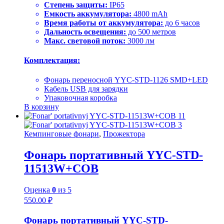
Степень защиты:
IP65
Емкость аккумулятора:
4800 mAh
Время работы от аккумулятора:
до 6 часов
Дальность освещения:
до 500 метров
Макс. световой поток:
3000 лм
Комплектация:
Фонарь переносной YYC-STD-1126 SMD+LED
Кабель USB для зарядки
Упаковочная коробка
В корзину
Кемпинговые фонари
,
Прожектора
Фонарь портативный YYC-STD-
11513W+COB
Оценка
0
из 5
550.00
₽
Фонарь портативный YYC-STD-