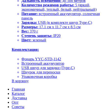
Дальность освещения:
до 500 метров
Количество режимов работы:
5 (яркий,
экономичный, теплый, белый, нейтральный)
Питание:
встроенный аккумулятор, солнечная
панель
Зарядка:
USB (в комплекте шнур Type-C)
Размеры:
17.1 см x 11.7 см x 8.5 см
Вес:
370 г
Степень защиты:
IP20
Цвет:
зеленый
Комплектация:
Фонарь YYC-STD-1142
Встроенный аккумулятор
USB шнур для зарядки (Type-C)
Шнурок для переноски
Упаковочная коробка
В корзину
Главная
Каталог
Доставка
Опт
Советы