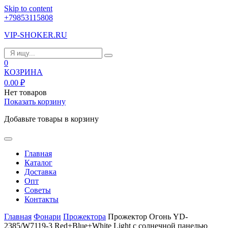
Skip to content
+79853115808
VIP-SHOKER.RU
0
КОЗРИНА
0.00
₽
Нет товаров
Показать корзину
Добавьте товары в корзину
Главная
Каталог
Доставка
Опт
Советы
Контакты
Главная
Фонари
Прожектора
Прожектор Огонь YD-
2385/W7119-3 Red+Blue+White Light с солнечной панелью