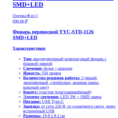
SMD+LED
Оценка
0
из 5
690.00
₽
Фонарь переносной YYC-STD-1126
SMD+LED
Характеристики:
Тип:
аккумуляторный кемпинговый фонарь с
боковой лампой
Свечение:
белое + красное
Яркость:
350 люмен
Количество режимов работы:
5 (яркий,
экономичный, стробоскоп, мощная лампа,
красный свет)
Корпус:
пластик (влагозащищённый)
Элемент свечения:
LED 3W + SMD лампа
Питание:
USB Type-C
Зарядка:
от сети 220 В, от солнечного света, через
встроенный USB
Размеры:
19,8 x 8,2 см