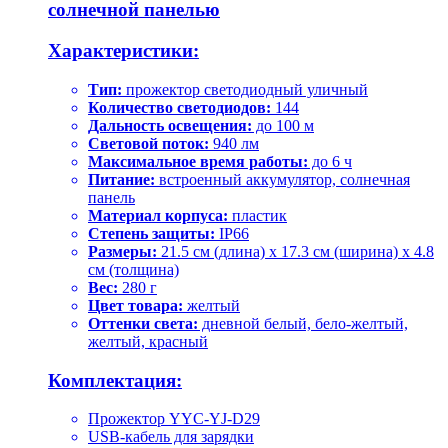
солнечной панелью
Характеристики:
Тип:
прожектор светодиодный уличный
Количество светодиодов:
144
Дальность освещения:
до 100 м
Световой поток:
940 лм
Максимальное время работы:
до 6 ч
Питание:
встроенный аккумулятор, солнечная
панель
Материал корпуса:
пластик
Степень защиты:
IP66
Размеры:
21.5 см (длина) x 17.3 см (ширина) x 4.8
см (толщина)
Вес:
280 г
Цвет товара:
желтый
Оттенки света:
дневной белый, бело-желтый,
желтый, красный
Комплектация:
Прожектор YYC-YJ-D29
USB-кабель для зарядки